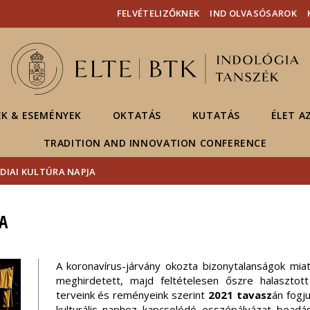
Események
ELTE a
Hírek
FELVÉTELIZŐKNEK
IND OLVASÓSAROK
sajtóban
EK & ESEMÉNYEK
OKTATÁS
KUTATÁS
ÉLET A
TRADITION AND INNOVATION CONFERENCE
NDIAI KULTÚRA NAPJA
A
A koronavírus-járvány okozta bizonytalanságok miat
meghirdetett, majd feltételesen őszre halasztot
terveink és reményeink szerint
2021 tavasz
án fogj
kulturális naphoz kapcsolódó esszépályázat beadás