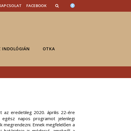
KAPCSOLAT
FACEBOOK
Z INDOLÓGIÁN
OTKA
t az eredetileg 2020. április 22-ére
t egész napos programot jelenlegi
uk megrendezni. Ennek megfelelően a
i határideje is módosul, amelyről a