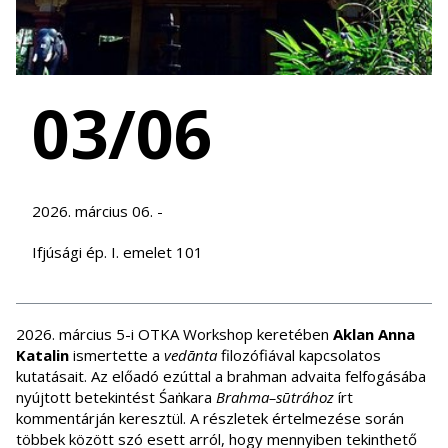
03/06
2026. március 06. -
Ifjúsági ép. I. emelet 101
2026. március 5-i OTKA Workshop keretében
Aklan Anna
Katalin
ismertette a
vedānta
filozófiával kapcsolatos
kutatásait. Az előadó ezúttal a brahman advaita felfogásába
nyújtott betekintést Śaṅkara
Brahma–sūtrához
írt
kommentárján keresztül. A részletek értelmezése során
többek között szó esett arról, hogy mennyiben tekinthető