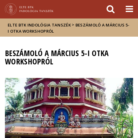
Események
ELTE a
Hírek
sajtóban
>
ELTE BTK INDOLÓGIA TANSZÉK
BESZÁMOLÓ A MÁRCIUS 5-
I OTKA WORKSHOPRÓL
BESZÁMOLÓ A MÁRCIUS 5-I OTKA
WORKSHOPRÓL