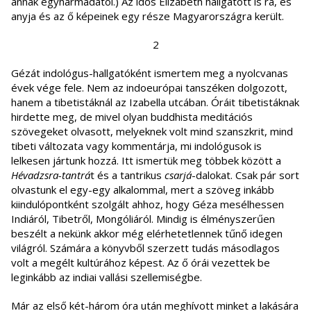
annak egyharmadától.) Az idős Elizabeth hallgatott is rá, és
anyja és az ő képeinek egy része Magyarországra került.
2
Gézát indológus-hallgatóként ismertem meg a nyolcvanas
évek vége fele. Nem az indoeurópai tanszéken dolgozott,
hanem a tibetistáknál az Izabella utcában. Óráit tibetistáknak
hirdette meg, de mivel olyan buddhista meditációs
szövegeket olvasott, melyeknek volt mind szanszkrit, mind
tibeti változata vagy kommentárja, mi indológusok is
lelkesen jártunk hozzá. Itt ismertük meg többek között a
Hévadzsra-tantrá
t és a tantrikus
csarjá
-dalokat. Csak pár sort
olvastunk el egy-egy alkalommal, mert a szöveg inkább
kiindulópontként szolgált ahhoz, hogy Géza mesélhessen
Indiáról, Tibetről, Mongóliáról. Mindig is élményszerűen
beszélt a nekünk akkor még elérhetetlennek tűnő idegen
világról. Számára a könyvből szerzett tudás másodlagos
volt a megélt kultúrához képest. Az ő órái vezettek be
leginkább az indiai vallási szellemiségbe.
Már az első két-három óra után meghívott minket a lakására