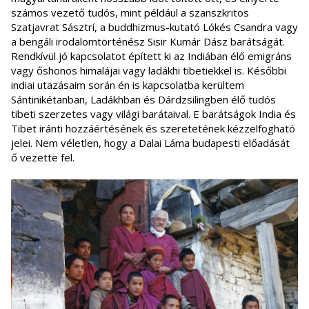
számos vezető tudós, mint például a szanszkritos
Szatjavrat Sásztrí, a buddhizmus-kutató Lókés Csandra vagy
a bengáli irodalomtörténész Sisir Kumár Dász barátságát.
Rendkívül jó kapcsolatot épített ki az Indiában élő emigráns
vagy őshonos himalájai vagy ladákhi tibetiekkel is. Későbbi
indiai utazásaim során én is kapcsolatba kerültem
Sántinikétanban, Ladákhban és Dárdzsilingben élő tudós
tibeti szerzetes vagy világi barátaival. E barátságok India és
Tibet iránti hozzáértésének és szeretetének kézzelfogható
jelei. Nem véletlen, hogy a Dalai Láma budapesti előadását
ő vezette fel.