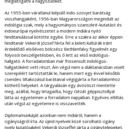
meglátogatni a nagyszülőket.
Az 1955-ben váratlanul kiépülő indo-szovjet barátság
visszhangjaként, 1956-ban Magyarországon megindult az
indológia szak, mely a hagyományos szanszkrit-kutatást és
indoeurópai nyelvészetet a modern Indiára nyitó
hinditanulással kötötte egybe. Erre a szakra az akkor éppen
hinditanár Vekerdi József hívta fel a keleti kultúrák iránt
érdeklődő elsőéves bölcsész Bethlenfalvy figyelmét egy
folyosói beszélgetésben, és ő lett az első indológus-
hallgató. A forradalomban már frissensült indológus-
hallgatóként vett részt. Ám végül nem a diáktanácsban viselt
szerepéért tartóztatták le, hanem mert egy évvel később
csendes tiltakozásul barátaival végigjárta a forradalomhoz
köthető helyeket. A tárgyalásán egy ávóstiszt mentette
meg, azáltal, hogy letagadta, hogy Gézát géppisztollyal
látta az egyetemen a forradalom napjaiban. Egyéves eltiltás
után végül az egyetemre is visszavették.
Diplomamunkáját azonban nem Indiáról, hanem a
cigányságról írta. Az újind nyelvek közé sorolható cigány
nyelv kutatójaként Vekerdi Józseffel járta a cigánytelepeket.