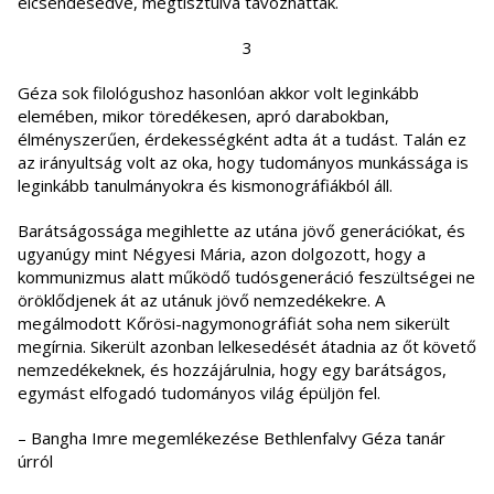
elcsendesedve, megtisztulva távozhattak.
3
Géza sok filológushoz hasonlóan akkor volt leginkább
elemében, mikor töredékesen, apró darabokban,
élményszerűen, érdekességként adta át a tudást. Talán ez
az irányultság volt az oka, hogy tudományos munkássága is
leginkább tanulmányokra és kismonográfiákból áll.
Barátságossága megihlette az utána jövő generációkat, és
ugyanúgy mint Négyesi Mária, azon dolgozott, hogy a
kommunizmus alatt működő tudósgeneráció feszültségei ne
öröklődjenek át az utánuk jövő nemzedékekre. A
megálmodott Kőrösi-nagymonográfiát soha nem sikerült
megírnia. Sikerült azonban lelkesedését átadnia az őt követő
nemzedékeknek, és hozzájárulnia, hogy egy barátságos,
egymást elfogadó tudományos világ épüljön fel.
– Bangha Imre megemlékezése Bethlenfalvy Géza tanár
úrról