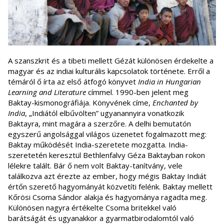
A szanszkrit és a tibeti mellett Gézát különösen érdekelte a
magyar és az indiai kulturális kapcsolatok története. Erről a
témáról ő írta az első átfogó könyvet
India in Hungarian
Learning and Literature
címmel. 1990-ben jelent meg
Baktay-kismonográfiája. Könyvének címe,
Enchanted by
India
, „Indiától elbűvölten” ugyanannyira vonatkozik
Baktayra, mint magára a szerzőre. A delhi bemutatón
egyszerű angolsággal világos üzenetet fogalmazott meg:
Baktay működését India-szeretete mozgatta. India-
szeretetén keresztül Bethlenfalvy Géza Baktayban rokon
lélekre talált. Bár ő nem volt Baktay-tanítvány, vele
találkozva azt érezte az ember, hogy mégis Baktay Indiát
értőn szerető hagyományát közvetíti felénk. Baktay mellett
Kőrösi Csoma Sándor alakja és hagyománya ragadta meg.
Különösen nagyra értékelte Csoma britekkel való
barátságát és ugyanakkor a gyarmatbirodalomtól való