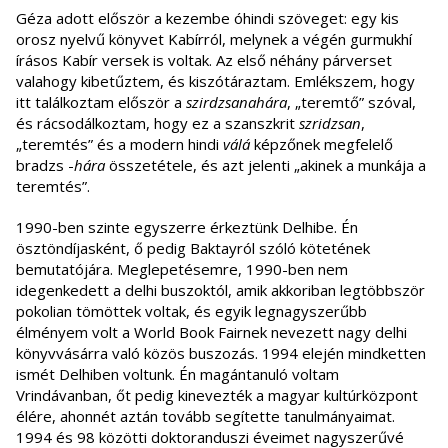
Géza adott először a kezembe óhindi szöveget: egy kis
orosz nyelvű könyvet Kabírról, melynek a végén gurmukhí
írásos Kabír versek is voltak. Az első néhány párverset
valahogy kibetűztem, és kiszótáraztam. Emlékszem, hogy
itt találkoztam először a
szirdzsanahára
, „teremtő” szóval,
és rácsodálkoztam, hogy ez a szanszkrit
szridzsan
,
„teremtés” és a modern hindi
válá
képzőnek megfelelő
bradzs -
hára
összetétele, és azt jelenti „akinek a munkája a
teremtés”.
1990-ben szinte egyszerre érkeztünk Delhibe. Én
ösztöndíjasként, ő pedig Baktayról szóló kötetének
bemutatójára. Meglepetésemre, 1990-ben nem
idegenkedett a delhi buszoktól, amik akkoriban legtöbbször
pokolian tömöttek voltak, és egyik legnagyszerűbb
élményem volt a World Book Fairnek nevezett nagy delhi
könyvvásárra való közös buszozás. 1994 elején mindketten
ismét Delhiben voltunk. Én magántanuló voltam
Vrindávanban, őt pedig kinevezték a magyar kultúrközpont
élére, ahonnét aztán tovább segítette tanulmányaimat.
1994 és 98 közötti doktoranduszi éveimet nagyszerűvé