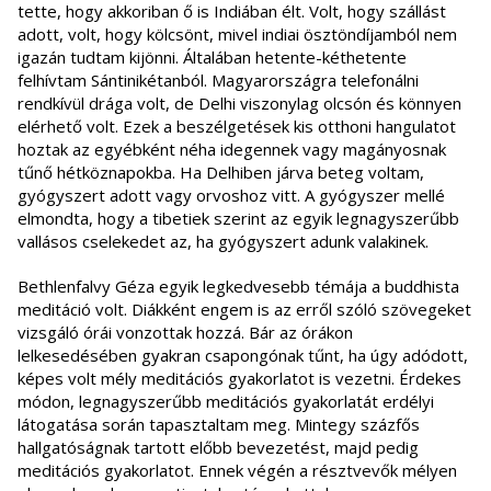
tette, hogy akkoriban ő is Indiában élt. Volt, hogy szállást
adott, volt, hogy kölcsönt, mivel indiai ösztöndíjamból nem
igazán tudtam kijönni. Általában hetente-kéthetente
felhívtam Sántinikétanból. Magyarországra telefonálni
rendkívül drága volt, de Delhi viszonylag olcsón és könnyen
elérhető volt. Ezek a beszélgetések kis otthoni hangulatot
hoztak az egyébként néha idegennek vagy magányosnak
tűnő hétköznapokba. Ha Delhiben járva beteg voltam,
gyógyszert adott vagy orvoshoz vitt. A gyógyszer mellé
elmondta, hogy a tibetiek szerint az egyik legnagyszerűbb
vallásos cselekedet az, ha gyógyszert adunk valakinek.
Bethlenfalvy Géza egyik legkedvesebb témája a buddhista
meditáció volt. Diákként engem is az erről szóló szövegeket
vizsgáló órái vonzottak hozzá. Bár az órákon
lelkesedésében gyakran csapongónak tűnt, ha úgy adódott,
képes volt mély meditációs gyakorlatot is vezetni. Érdekes
módon, legnagyszerűbb meditációs gyakorlatát erdélyi
látogatása során tapasztaltam meg. Mintegy százfős
hallgatóságnak tartott előbb bevezetést, majd pedig
meditációs gyakorlatot. Ennek végén a résztvevők mélyen