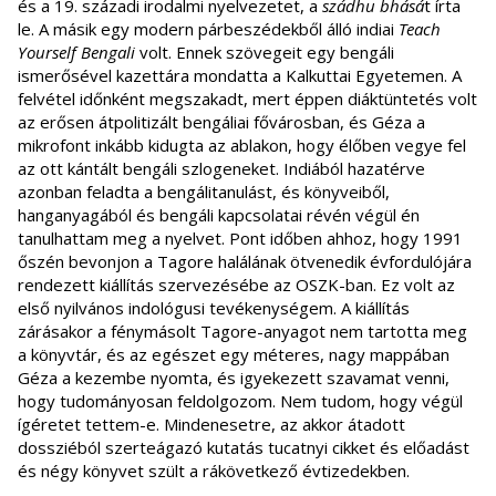
és a 19. századi irodalmi nyelvezetet, a
szádhu bhásá
t írta
le. A másik egy modern párbeszédekből álló indiai
Teach
Yourself Bengali
volt. Ennek szövegeit egy bengáli
ismerősével kazettára mondatta a Kalkuttai Egyetemen. A
felvétel időnként megszakadt, mert éppen diáktüntetés volt
az erősen átpolitizált bengáliai fővárosban, és Géza a
mikrofont inkább kidugta az ablakon, hogy élőben vegye fel
az ott kántált bengáli szlogeneket. Indiából hazatérve
azonban feladta a bengálitanulást, és könyveiből,
hanganyagából és bengáli kapcsolatai révén végül én
tanulhattam meg a nyelvet. Pont időben ahhoz, hogy 1991
őszén bevonjon a Tagore halálának ötvenedik évfordulójára
rendezett kiállítás szervezésébe az OSZK-ban. Ez volt az
első nyilvános indológusi tevékenységem. A kiállítás
zárásakor a fénymásolt Tagore-anyagot nem tartotta meg
a könyvtár, és az egészet egy méteres, nagy mappában
Géza a kezembe nyomta, és igyekezett szavamat venni,
hogy tudományosan feldolgozom. Nem tudom, hogy végül
ígéretet tettem-e. Mindenesetre, az akkor átadott
dossziéból szerteágazó kutatás tucatnyi cikket és előadást
és négy könyvet szült a rákövetkező évtizedekben.