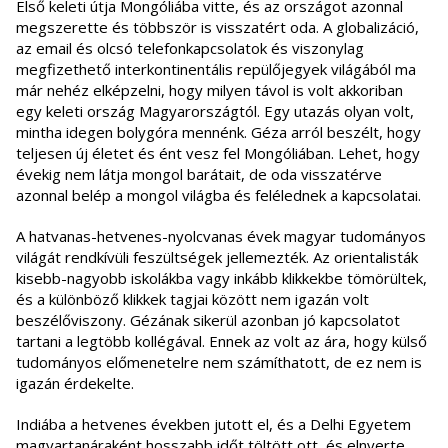
Első keleti útja Mongóliába vitte, és az országot azonnal
megszerette és többször is visszatért oda. A globalizáció,
az email és olcsó telefonkapcsolatok és viszonylag
megfizethető interkontinentális repülőjegyek világából ma
már nehéz elképzelni, hogy milyen távol is volt akkoriban
egy keleti ország Magyarországtól. Egy utazás olyan volt,
mintha idegen bolygóra mennénk. Géza arról beszélt, hogy
teljesen új életet és ént vesz fel Mongóliában. Lehet, hogy
évekig nem látja mongol barátait, de oda visszatérve
azonnal belép a mongol világba és felélednek a kapcsolatai.
A hatvanas-hetvenes-nyolcvanas évek magyar tudományos
világát rendkívüli feszültségek jellemezték. Az orientalisták
kisebb-nagyobb iskolákba vagy inkább klikkekbe tömörültek,
és a különböző klikkek tagjai között nem igazán volt
beszélőviszony. Gézának sikerül azonban jó kapcsolatot
tartani a legtöbb kollégával. Ennek az volt az ára, hogy külső
tudományos előmenetelre nem számíthatott, de ez nem is
igazán érdekelte.
Indiába a hetvenes években jutott el, és a Delhi Egyetem
magyartanáraként hosszabb időt töltött ott, és elnyerte