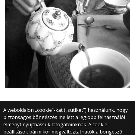
A weboldalon „cookie”-kat („sütiket”) használunk, hogy
biztonságos böngészés mellett a legjobb felhasználói
© 2025 Eötvös Loránd Tudományegyetem
élményt nyújthassuk látogatóinknak. A cookie-
Minden jog fenntartva.
beállítások bármikor megváltoztathatók a böngésző
1053 Budapest, Egyetem tér 1–3.