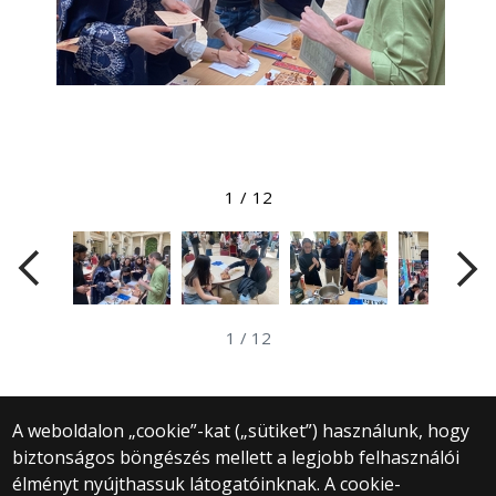
Megtekintés nagyobb méretben
1
/
12
1
/
12
A weboldalon „cookie”-kat („sütiket”) használunk, hogy
biztonságos böngészés mellett a legjobb felhasználói
© 2025 Eötvös Loránd Tudományegyetem
élményt nyújthassuk látogatóinknak. A cookie-
Minden jog fenntartva.