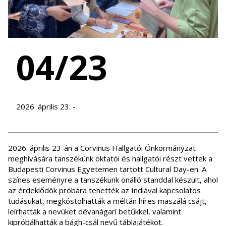
04/23
2026. április 23. -
2026. április 23-án a Corvinus Hallgatói Önkormányzat
meghívására tanszékünk oktatói és hallgatói részt vettek a
Budapesti Corvinus Egyetemen tartott Cultural Day-en. A
színes eseményre a tanszékünk önálló standdal készült, ahol
az érdeklődök próbára tehették az Indiával kapcsolatos
tudásukat, megkóstolhatták a méltán híres maszálá csájt,
leírhatták a nevüket dévanágarí betűkkel, valamint
kipróbálhatták a bágh-csál nevű táblajátékot.