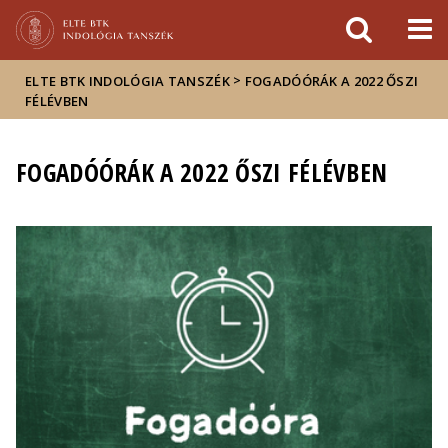
Események
ELTE a
Hírek
sajtóban
>
ELTE BTK INDOLÓGIA TANSZÉK
FOGADÓÓRÁK A 2022 ŐSZI
FÉLÉVBEN
FOGADÓÓRÁK A 2022 ŐSZI FÉLÉVBEN