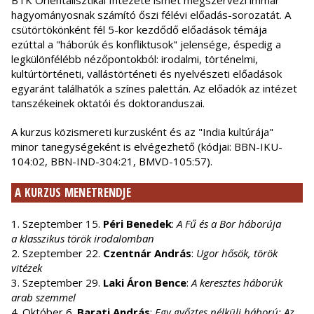
BTK Orientalisztikai Intézete ismét megszervezi immár
hagyományosnak számító őszi félévi előadás-sorozatát. A
csütörtökönként fél 5-kor kezdődő előadások témája
ezúttal a "háborúk és konfliktusok" jelensége, éspedig a
legkülönfélébb nézőpontokból: irodalmi, történelmi,
kultúrtörténeti, vallástörténeti és nyelvészeti előadások
egyaránt találhatók a színes palettán. Az előadók az intézet
tanszékeinek oktatói és doktoranduszai.
A kurzus közismereti kurzusként és az "India kultúrája"
minor tanegységeként is elvégezhető (kódjai: BBN-IKU-
104:02, BBN-IND-304:21, BMVD-105:57).
A KURZUS MENETRENDJE
1. Szeptember 15.
Péri Benedek
:
A Fű és a Bor háborúja
a
klasszikus török irodalomban
2. Szeptember 22.
Czentnár András
:
Ugor hősök, török
vitézek
3. Szeptember 29.
Laki Áron Bence
:
A keresztes háborúk
arab szemmel
4. Október 6.
Barati András
:
Egy győztes nélküli háború: Az