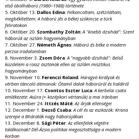
első öbölháború (1980‒1988) története
5. Október 13.
Dallos Edina
:
Felkoncoltam, szétziláltam,
megbékítettem: A háború (és a béke) szókincse a türk
feliratokon
6. Október 20.
Szombathy Zoltán
:
A "kisebb dzsihád": Szent
háborúk az iszlám hagyományban
7. Október 27.
Németh Ágnes
:
Háború és béke a modern
perzsa irodalomban
8. November 3.
Zsom Dóra
:
A "nagyobb dzsihád": Belső
küzdelem a rossz ösztönök ellen az iszlám misztikus
hagyományban
9. November 10.
Ferenczi Roland
:
Haragvó királyok és
vérben táncoló démonok: Ótamil dalok háborúról és halálról
10. November 17.
Csontos Eszter Luca
:
A kerbelai csata
emlékezete: Asúra (= középkori vértanúk) a mai Iránban
11. November 24.
Ittzés Máté
:
Az árják ellenségei
12. December 1.
Dezső Csaba
:
A cél és az eszközök: Krisna
szerepe a Bháraták nagy háborújában
13. December 8.
Sági Péter
:
Az ellenfelek végtére
találkoznak? Dél-Ázsia politikai megosztottsága a modern
korban