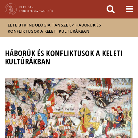
Események
ELTE a
Hírek
sajtóban
>
ELTE BTK INDOLÓGIA TANSZÉK
HÁBORÚK ÉS
KONFLIKTUSOK A KELETI KULTÚRÁKBAN
HÁBORÚK ÉS KONFLIKTUSOK A KELETI
KULTÚRÁKBAN