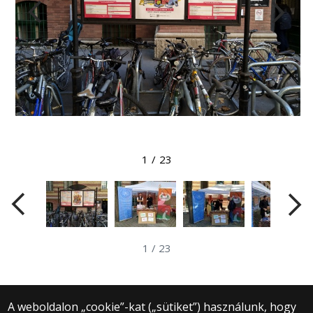
Megtekintés nagyobb méretben
1
/
23
1
/
23
A weboldalon „cookie”-kat („sütiket”) használunk, hogy