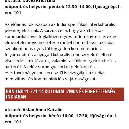
oktató: Dávid Krisztina
időpont és helyszín: péntek 12:30–14:00; Ifjúsági ép. I.
em. 101.
Az előadás fókuszában az India-specifikus interkulturális
jelenségek állnak. A kurzus célja, hogy a kultúraközi
kommunikációval foglalkozó egyes tudományterületek és
elméletek megismertetése mellett bemutassa az indiai
szubkontinens nyelvtől független kommunikációs
folyamatait és a nyugati kulturális rendszerektől eltérő
viselkedési mintázatot, valamint a különbségek kulturális
hátterét. A félév során gyakorlati példákon és
esettanulmányokon keresztül is vizsgáljuk az indiai
mentalitást és kommunikációs sajátosságokat.
BBN-IND11-321:14 KOLONIALIZMUS ÉS FÜGGETLENSÉG
INDIÁBAN
oktató: Aklan Anna Katalin
időpont és helyszín: hétfő 16:00–17:30; Ifjúsági ép. I.
em. 101.