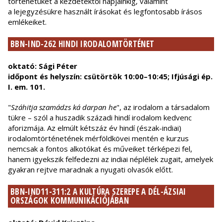
történetüket a kezdetektől napjainkig, valamint
a lejegyzésükre használt írásokat és legfontosabb írásos
emlékeiket.
BBN-IND-262 HINDI IRODALOMTÖRTÉNET
oktató: Sági Péter
időpont és helyszín: csütörtök 10:00–10:45; Ifjúsági ép.
I. em. 101.
"
Száhitja szamádzs ká darpan he
", az irodalom a társadalom
tükre – szól a huszadik századi hindí irodalom kedvenc
aforizmája. Az elmúlt kétszáz év hindí (észak-indiai)
irodalomtörténetének mérföldkövei mentén e kurzus
nemcsak a fontos alkotókat és műveiket térképezi fel,
hanem igyekszik felfedezni az indiai néplélek zugait, amelyek
gyakran rejtve maradnak a nyugati olvasók előtt.
BBN-IND11-311:2 A KULTÚRA SZEREPE A DÉL-ÁZSIAI
ORSZÁGOK KOMMUNIKÁCIÓJÁBAN