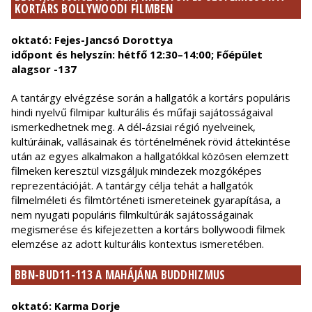
KORTÁRS BOLLYWOODI FILMBEN
oktató: Fejes-Jancsó Dorottya
időpont és helyszín: hétfő 12:30–14:00; Főépület
alagsor -137
A tantárgy elvégzése során a hallgatók a kortárs populáris
hindi nyelvű filmipar kulturális és műfaji sajátosságaival
ismerkedhetnek meg. A dél-ázsiai régió nyelveinek,
kultúráinak, vallásainak és történelmének rövid áttekintése
után az egyes alkalmakon a hallgatókkal közösen elemzett
filmeken keresztül vizsgáljuk mindezek mozgóképes
reprezentációját. A tantárgy célja tehát a hallgatók
filmelméleti és filmtörténeti ismereteinek gyarapítása, a
nem nyugati populáris filmkultúrák sajátosságainak
megismerése és kifejezetten a kortárs bollywoodi filmek
elemzése az adott kulturális kontextus ismeretében.
BBN-BUD11-113 A MAHÁJÁNA BUDDHIZMUS
oktató: Karma Dorje