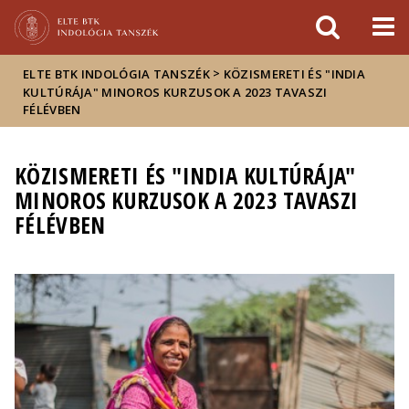
Események
ELTE a
Hírek
sajtóban
>
ELTE BTK INDOLÓGIA TANSZÉK
KÖZISMERETI ÉS "INDIA
KULTÚRÁJA" MINOROS KURZUSOK A 2023 TAVASZI
FÉLÉVBEN
KÖZISMERETI ÉS "INDIA KULTÚRÁJA"
MINOROS KURZUSOK A 2023 TAVASZI
FÉLÉVBEN