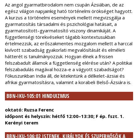
Az angol gyarmatbirodalom nem csupán Ázsiában, de az
egész világon napjainkig ható történelmi örökséget hagyott.
A kurzus a történelmi események mellett megvizsgálja a
gyarmatosítás társadalmi és pszichológiai hatásait, a
gyarmatosított–gyarmatosító viszony dinamikáját. A
függetlenségi törekvéseket tágabb kontextusukban
értelmezzük, az erőszakmentes mozgalom mellett a harccal
kivívott szabadság gyakorlati megvalósítását és elméleti
hátterét is tanulmányozzuk. Hogyan élnek a frissen
felszabadult államok a függetlenség elérése után? A politikai
felszabadulás magával hozza-e a vágyott szabadságot?
Fókuszunkban India áll, de kitekintünk a délkelet-ázsiai és
afrikai gyarmatosításra, valamint a korabeli Belső-Ázsiára is.
BBN-IKU-105:01 HINDUIZMUS
oktató: Ruzsa Ferenc
időpont és helyszín: hétfő 12:00–13:30; F ép. fszt. 1.
Kerényi terem
BBN-IKU-106:02 ISTENEK, KIRÁLYOK ÉS SZUPERHŐSÖK A