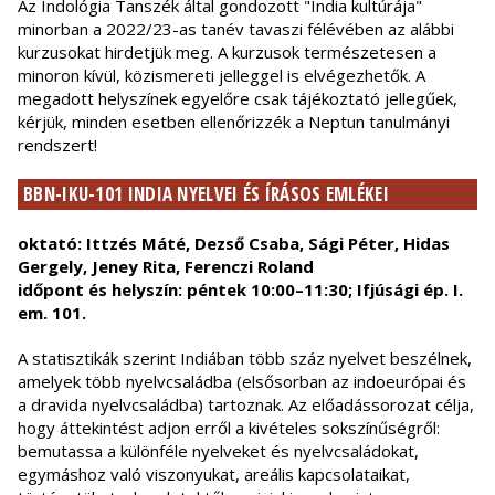
Az Indológia Tanszék által gondozott "India kultúrája"
minorban a 2022/23-as tanév tavaszi félévében az alábbi
kurzusokat hirdetjük meg. A kurzusok természetesen a
minoron kívül, közismereti jelleggel is elvégezhetők. A
megadott helyszínek egyelőre csak tájékoztató jellegűek,
kérjük, minden esetben ellenőrizzék a Neptun tanulmányi
rendszert!
BBN-IKU-101 INDIA NYELVEI ÉS ÍRÁSOS EMLÉKEI
oktató: Ittzés Máté, Dezső Csaba, Sági Péter, Hidas
Gergely, Jeney Rita, Ferenczi Roland
időpont és helyszín: péntek 10:00–11:30; Ifjúsági ép. I.
em. 101.
A statisztikák szerint Indiában több száz nyelvet beszélnek,
amelyek több nyelvcsaládba (elsősorban az indoeurópai és
a dravida nyelvcsaládba) tartoznak. Az előadássorozat célja,
hogy áttekintést adjon erről a kivételes sokszínűségről:
bemutassa a különféle nyelveket és nyelvcsaládokat,
egymáshoz való viszonyukat, areális kapcsolataikat,