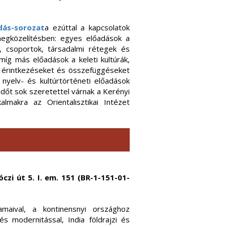
dás-sorozat
a ezúttal a kapcsolatok
megközelítésben: egyes előadások a
k, csoportok, társadalmi rétegek és
míg más előadások a keleti kultúrák,
ti érintkezéseket és összefüggéseket
, nyelv- és kultúrtörténeti előadások
ődőt sok szeretettel várnak a Kerényi
makra az Orientalisztikai Intézet
czi út 5. I. em. 151 (BR-1-151-01-
maival, a kontinensnyi országhoz
s modernitással, India földrajzi és