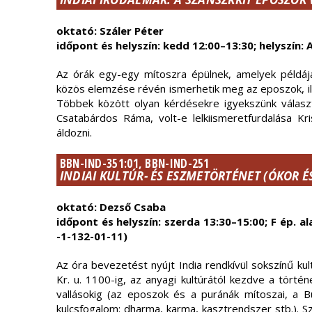
oktató: Száler Péter
időpont és helyszín: kedd 12:00–13:30; helyszín: A
Az órák egy-egy mítoszra épülnek, amelyek példáj
közös elemzése révén ismerhetik meg az eposzok, ill
Többek között olyan kérdésekre igyekszünk választ 
Csatabárdos Ráma, volt-e lelkiismeretfurdalása Kr
áldozni.
BBN-IND-351:01, BBN-IND-251
INDIAI KULTÚR- ÉS ESZMETÖRTÉNET (ÓKOR É
oktató: Dezső Csaba
időpont és helyszín: szerda 13:30–15:00; F ép. 
-1-132-01-11)
Az óra bevezetést nyújt India rendkívül sokszínű kul
Kr. u. 1100-ig, az anyagi kultúrától kezdve a tört
vallásokig (az eposzok és a puránák mítoszai, a 
kulcsfogalom: dharma, karma, kasztrendszer stb.). S