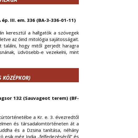
 ép. III. em. 336 (BA-3-336-01-11)
án keresztül a hallgatók a szövegek
etve az óind mitológia sajátosságait.
találni, hogy mitől gerjedt haragra
isnának, üdvösebb-e vezekelni, mint
S KÖZÉPKOR)
alagsor 132 (Sauvageot terem) (BF-
túrtörténetébe a Kr. e. 3. évezredtől
énelmen és társadalomtörténeten át a
Buddha és a Dzsina tanítása, néhány
zó esik még India „felfedezéséről” és