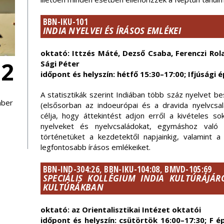
BBN-IKU-101
INDIA NYELVEI ÉS ÍRÁSOS EMLÉKEI
oktató: Ittzés Máté, Dezső Csaba, Ferenczi Rola
12
Sági Péter
időpont és helyszín: hétfő 15:30–17:00; Ifjúsági é
A statisztikák szerint Indiában több száz nyelvet b
mber
(elsősorban az indoeurópai és a dravida nyelvcsa
célja, hogy áttekintést adjon erről a kivételes so
nyelveket és nyelvcsaládokat, egymáshoz való vi
történetüket a kezdetektől napjainkig, valamint a
legfontosabb írásos emlékeiket.
BBN-IND-304:26, BBN-IKU-104:08, BMVD-105:69
SPECIÁLIS KOLLÉGIUM INDIA KULTÚRÁJÁR
KULTÚRÁKBAN
oktató: az Orientalisztikai Intézet oktatói
időpont és helyszín: csütörtök 16:00–17:30; F ép