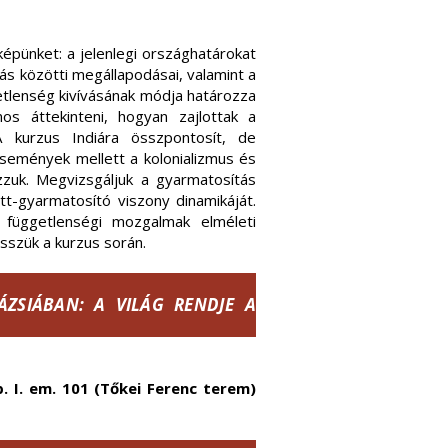
épünket: a jelenlegi országhatárokat
 közötti megállapodásai, valamint a
etlenség kivívásának módja határozza
s áttekinteni, hogyan zajlottak a
A kurzus Indiára összpontosít, de
 események mellett a kolonializmus és
zzuk. Megvizsgáljuk a gyarmatosítás
ott-gyarmatosító viszony dinamikáját.
 függetlenségi mozgalmak elméleti
sszük a kurzus során.
ÁZSIÁBAN: A VILÁG RENDJE A
p. I. em. 101 (Tőkei Ferenc terem)