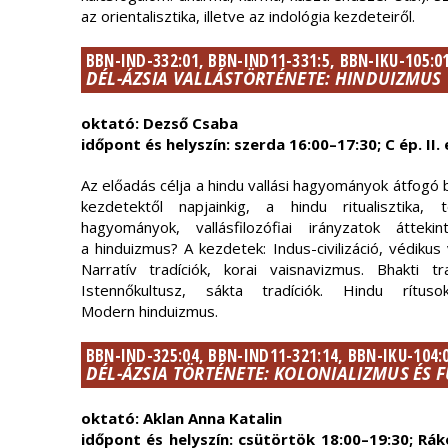
az orientalisztika, illetve az indológia kezdeteiről.
BBN-IND-332:01, BBN-IND11-331:5, BBN-IKU-105:0
DÉL-ÁZSIA VALLÁSTÖRTÉNETE: HINDUIZMUS
oktató: Dezső Csaba
időpont és helyszín: szerda 16:00–17:30; C ép. II
Az előadás célja a hindu vallási hagyományok átfogó
kezdetektől napjainkig, a hindu ritualisztika, 
hagyományok, vallásfilozófiai irányzatok átte
a hinduizmus? A kezdetek: Indus-civilizáció, védiku
Narratív tradíciók, korai vaisnavizmus. Bhakti tra
Istennőkultusz, sákta tradíciók. Hindu rítus
Modern hinduizmus.
BBN-IND-325:04, BBN-IND11-321:14, BBN-IKU-104:
DÉL-ÁZSIA TÖRTÉNETE: KOLONIALIZMUS ÉS
oktató: Aklan Anna Katalin
időpont és helyszín: csütörtök 18:00–19:30; Rákó