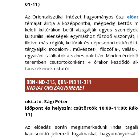
01-11)
Az Orientalisztikai Intézet hagyományos őszi
előa
témáját állítja a középpontba, mégpedig kettős 
keleti kultúrákon belül vizsgálják egyes személye
kulturális jelenségek egymáshoz fűződő viszonyát, 
illetve más régiók, kultúrák és népcsoportok közöt
tárgyalják. Irodalom-, művészet-, filozófia-, vallás-
egyaránt találhatók a színes palettán. Minden érdekl
teremben csütörtökönként 4 órakor kezdődő alkal
tanszékeinek oktatói!
BBN-IND-315, BBN-IND11-311
INDIAI ORSZÁGISMERET
oktató: Sági Péter
időpont és helyszín: csütörtök 10:00–11:00; Rákó
11)
Az előadás során megismerkedünk India tagálla
kapcsolódó jellemző fogalmakkal, hagyományokkal é