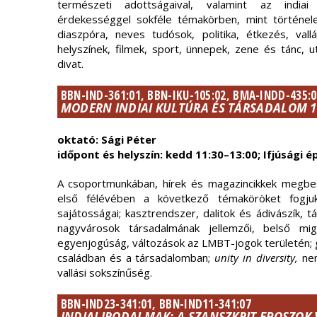
természeti adottságaival, valamint az indiai
érdekességgel sokféle témakörben, mint történel
diaszpóra, neves tudósok, politika, étkezés, val
helyszínek, filmek, sport, ünnepek, zene és tánc, 
divat.
BBN-IND-361:01, BBN-IKU-105:02, BMA-INDD-435:0
MODERN INDIAI KULTÚRA ÉS TÁRSADALOM 1.
oktató: Sági Péter
időpont és helyszín: kedd 11:30–13:00; Ifjúsági é
A csoportmunkában, hírek és magazincikkek megbes
első félévében a következő témaköröket fogjuk 
sajátosságai; kasztrendszer, dalitok és ádivászík, tá
nagyvárosok társadalmának jellemzői, belső mig
egyenjogúság, változások az LMBT-jogok területén; g
családban és a társadalomban;
unity in diversity,
nem
vallási sokszínűség.
BBN-IND23-341:01, BBN-IND11-341:07
INDIAI IRODALMAK: A SZANSZKRIT EPOSZOK