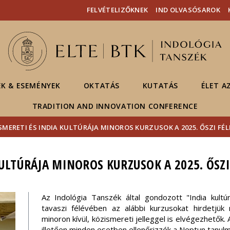
Események
ELTE a
Hírek
FELVÉTELIZŐKNEK
IND OLVASÓSAROK
sajtóban
EK & ESEMÉNYEK
OKTATÁS
KUTATÁS
ÉLET A
TRADITION AND INNOVATION CONFERENCE
SMERETI ÉS INDIA KULTÚRÁJA MINOROS KURZUSOK A 2025. ŐSZI FÉ
KULTÚRÁJA MINOROS KURZUSOK A 2025. ŐSZ
Az Indológia Tanszék által gondozott "India kult
tavaszi félévében az alábbi kurzusokat hirdetjü
minoron kívül, közismereti jelleggel is elvégezhető
illetően minden esetben ellenőrizzék a Neptun tanulm