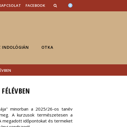
KAPCSOLAT
FACEBOOK
Z INDOLÓGIÁN
OTKA
LÉVBEN
I FÉLÉVBEN
úrája" minorban a 2025/26-os tanév
k meg. A kurzusok természetesen a
k. A megadott időpontokat és termeket
ányi rendszert!