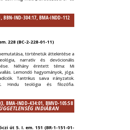
1, BBN-IND-304:17, BMA-INDD-112
. em. 228 (BC-2-228-01-11)
 bemutatása, történetük áttekintése a
teológia, narratív és devócionális
kintése. Néhány érintett téma: Mi
s vallás. Lemondó hagyományok, jóga.
díciók. Tantrikus saiva irányzatok.
ok. Hindu teológia és filozófia.
03, BMA-INDD-434:01, BMVD-105:58
 FÜGGETLENSÉG INDIÁBAN
czi út 5. I. em. 151 (BR-1-151-01-