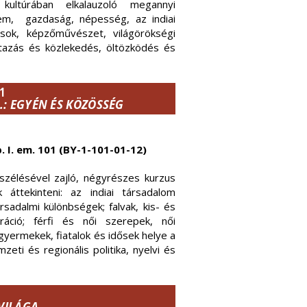
 kultúrában elkalauzoló megannyi
em, gazdaság, népesség, az indiai
lások, képzőművészet, világörökségi
utazás és közlekedés, öltözködés és
1
: EGYÉN ÉS KÖZÖSSÉG
p. I. em. 101 (BY-1-101-01-12)
zélésével zajló, négyrészes kurzus
áttekinteni: az indiai társadalom
rsadalmi különbségek; falvak, kis- és
ráció; férfi és női szerepek, női
yermekek, fiatalok és idősek helye a
zeti és regionális politika, nyelvi és
 VILÁGA