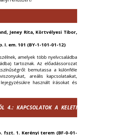
nd, Jeney Rita, Körtvélyesi Tibor,
p. I. em. 101 (BY-1-101-01-12)
eszélnek, amelyek több nyelvcsaládba
ládba) tartoznak. Az előadássorozat
kszínűségről: bemutassa a különféle
szonyukat, areális kapcsolataikat,
 lejegyzésükre használt írásokat és
ÓL 4.: KAPCSOLATOK A KELETI
. fszt. 1. Kerényi terem (BF-0-01-