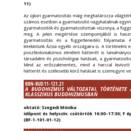
11)
Az újkori gyarmatosítás máig meghatározza világtérk
számos esetben a gyarmatosító nagyhatalmak egymás
gyarmatosítók és gyarmatosítottak viszonya, a függ
meg. A jelen megértése szempontjából is haszno
gyarmatosítás és a függetlenedés folyamatai. 
kitekintünk Ázsia egyéb országaira is. A történelmi
posztkolonializmus elméleti hátterét is tanulmányo
társadalmi és pszichológiai hatásait, a gyarmatosít
Mind az erőszakmentes, mind a harccal kivívott
hátterét és szélesebb körű hatásait is szemügyre ve
BBN-BUD11-121.21
A BUDDHIZMUS VÁLTOZATAI, TÖRTÉNETE 
KLASSZIKUS BUDDHIZMUSBAN
oktató: Szegedi Mónika
időpont és helyszín: csütörtök 16:00–17:30; F é
(BF-1-101-01-12)