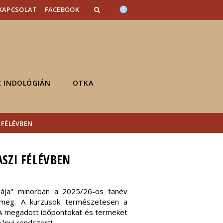
KAPCSOLAT
FACEBOOK
Z INDOLÓGIÁN
OTKA
 FÉLÉVBEN
ASZI FÉLÉVBEN
úrája" minorban a 2025/26-os tanév
k meg. A kurzusok természetesen a
k. A megadott időpontokat és termeket
ányi rendszert!