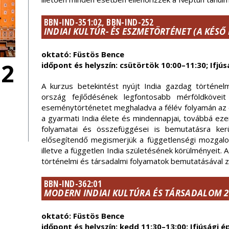
BBN-IND-351:02, BBN-IND-252
INDIAI KULTÚR- ÉS ESZMETÖRTÉNET (A KÉSŐ
oktató: Füstös Bence
22
időpont és helyszín: csütörtök 10:00–11:30; Ifjús
A kurzus betekintést nyújt India gazdag történelmé
ország fejlődésének legfontosabb mérföldköveit 
eseménytörténetet meghaladva a félév folyamán az é
a gyarmati India élete és mindennapjai, továbbá ez
folyamatai és összefüggései is bemutatásra ke
elősegítendő megismerjük a függetlenségi mozgalo
illetve a független India születésének körülményeit. 
történelmi és társadalmi folyamatok bemutatásával zá
BBN-IND-362:01
MODERN INDIAI KULTÚRA ÉS TÁRSADALOM 2.
oktató: Füstös Bence
időpont és helyszín: kedd 11:30–13:00; Ifjúsági é