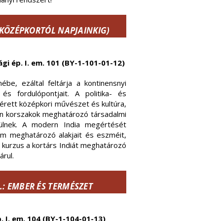
 KÖZÉPKORTÓL NAPJAINKIG)
ági ép. I. em. 101 (BY-1-101-01-12)
be, ezáltal feltárja a kontinensnyi
és fordulópontjait. A politika- és
rett középkori művészet és kultúra,
en korszakok meghatározó társadalmi
rülnek. A modern India megértését
m meghatározó alakjait és eszméit,
A kurzus a kortárs Indiát meghatározó
rul.
: EMBER ÉS TERMÉSZET
p. I. em. 104 (BY-1-104-01-13)