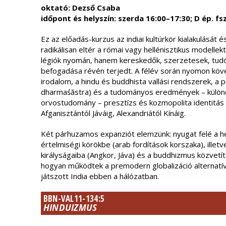
oktató: Dezső Csaba
időpont és helyszín: szerda 16:00–17:30; D ép. fs
Ez az előadás-kurzus az indiai kultúrkör kialakulását é
radikálisan eltér a római vagy hellénisztikus modellekt
légiók nyomán, hanem kereskedők, szerzetesek, tudó
befogadása révén terjedt. A félév során nyomon köve
irodalom, a hindu és buddhista vallási rendszerek, a pol
dharmaśāstra) és a tudományos eredmények – különö
orvostudomány – presztízs és kozmopolita identitás 
Afganisztántól Jáváig, Alexandriától Kínáig.
Két párhuzamos expanziót elemzünk: nyugat felé a hel
értelmiségi körökbe (arab fordítások korszaka), illetve
királyságaiba (Angkor, Jáva) és a buddhizmus közvetíté
hogyan működtek a premodern globalizáció alternatív 
játszott India ebben a hálózatban.
BBN-VAL11-134:5
HINDUIZMUS