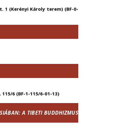
zt. 1 (Kerényi Károly terem) (BF-0-
m. 115/6 (BF-1-115/6-01-13)
SIÁBAN: A TIBETI BUDDHIZMUS