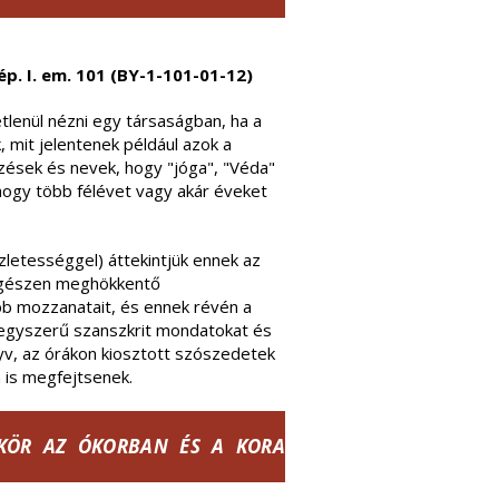
ép. I. em. 101 (BY-1-101-01-12)
tlenül nézni egy társaságban, ha a
, mit jelentenek például azok a
zések és nevek, hogy "jóga", "Véda"
 hogy több félévet vagy akár éveket
zletességgel) áttekintjük ennek az
a egészen meghökkentő
bb mozzanatait, és ennek révén a
 egyszerű szanszkrit mondatokat és
v, az órákon kiosztott szószedetek
n is megfejtsenek.
ÚRKÖR AZ ÓKORBAN ÉS A KORA