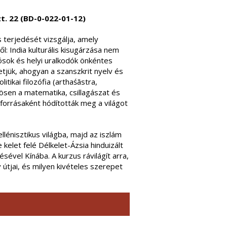
zt. 22 (BD-0-022-01-12)
s terjedését vizsgálja, amely
ől: India kulturális kisugárzása nem
sok és helyi uralkodók önkéntes
tjük, ahogyan a szanszkrit nyelv és
itikai filozófia (arthaśāstra,
sen a matematika, csillagászat és
forrásaként hódították meg a világot
lénisztikus világba, majd az iszlám
 kelet felé Délkelet-Ázsia hinduizált
sével Kínába. A kurzus rávilágít arra,
útjai, és milyen kivételes szerepet