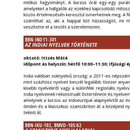
mitikus hagyományt. A kurzus órái egy-egy purán
amelyeket a hallgatók az ezekhez kapcsolódó mítoszo
közös értelmezésén keresztül ismerhetnek meg. A fél
számíthat az, aki a Nappal köt házasságot, mi m
veszítette el a testét a szerelemisten.
BBN-IND11-301
AZ INDIAI NYELVEK TÖRTÉNETE
oktató: Ittzés Máté
időpont és helyszín: hétfő 10:00–11:30; Ifjúsági é
India valóban soknyelvű ország: a 2011-es népszáml
mint százhúsz nyelvet beszél legalább tízezer anyan
kisebb nyelvekről vagy a különféle regionális nyel
India nyelveinek rekonstruált őstörténete és nyelve
amelynek a kurzus az indoeurópai alapnyelvtől az in
óinden és a klasszikus szanszkriton át a középind ny
tekinti át.
BBN-IKU-102, BMVD-105:62