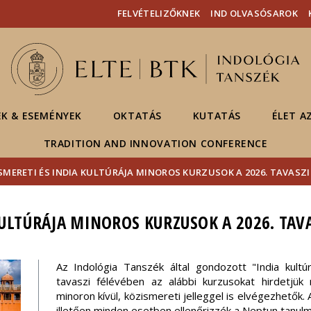
Események
ELTE a
Hírek
FELVÉTELIZŐKNEK
IND OLVASÓSAROK
sajtóban
EK & ESEMÉNYEK
OKTATÁS
KUTATÁS
ÉLET A
TRADITION AND INNOVATION CONFERENCE
SMERETI ÉS INDIA KULTÚRÁJA MINOROS KURZUSOK A 2026. TAVASZI
KULTÚRÁJA MINOROS KURZUSOK A 2026. TAV
Az Indológia Tanszék által gondozott "India kult
tavaszi félévében az alábbi kurzusokat hirdetjü
minoron kívül, közismereti jelleggel is elvégezhető
illetően minden esetben ellenőrizzék a Neptun tanulm