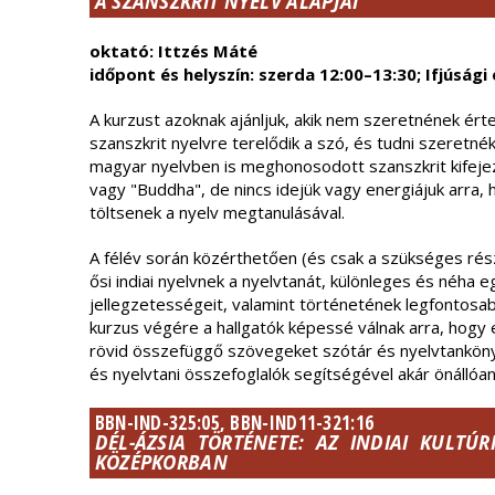
A SZANSZKRIT NYELV ALAPJAI
oktató: Ittzés Máté
időpont és helyszín: szerda 12:00–13:30; Ifjúsági 
A kurzust azoknak ajánljuk, akik nem szeretnének érte
szanszkrit nyelvre terelődik a szó, és tudni szeretnék
magyar nyelvben is meghonosodott szanszkrit kifeje
vagy "Buddha", de nincs idejük vagy energiájuk arra,
töltsenek a nyelv megtanulásával.
A félév során közérthetően (és csak a szükséges rés
ősi indiai nyelvnek a nyelvtanát, különleges és néh
jellegzetességeit, valamint történetének legfontosa
kurzus végére a hallgatók képessé válnak arra, hogy
rövid összefüggő szövegeket szótár és nyelvtanköny
és nyelvtani összefoglalók segítségével akár önállóa
BBN-IND-325:05, BBN-IND11-321:16
DÉL-ÁZSIA TÖRTÉNETE: AZ INDIAI KULT
KÖZÉPKORBAN