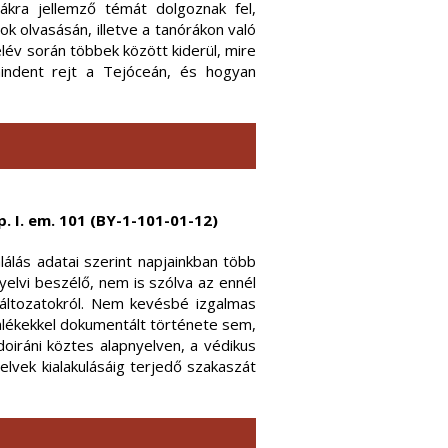
ákra jellemző témát dolgoznak fel,
k olvasásán, illetve a tanórákon való
év során többek között kiderül, mire
indent rejt a Tejóceán, és hogyan
p. I. em. 101 (BY-1-101-01-12)
álás adatai szerint napjainkban több
yelvi beszélő, nem is szólva az ennél
vváltozatokról. Nem kevésbé izgalmas
mlékekkel dokumentált története sem,
doiráni köztes alapnyelven, a védikus
elvek kialakulásáig terjedő szakaszát