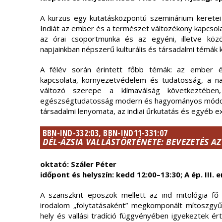
A kurzus egy kutatásközpontú szeminárium keretei
Indiát az ember és a természet változékony kapcsola
az órai csoportmunka és az egyéni, illetve közö
napjainkban népszerű kulturális és társadalmi témák 
A félév során érintett főbb témák: az ember é
kapcsolata, környezetvédelem és tudatosság, a nagy
változó szerepe a klímaválság következtében,
egészségtudatosság modern és hagyományos módon,
társadalmi lenyomata, az indiai űrkutatás és egyéb ex
BBN-IND-332:03, BBN-IND11-331:07
DÉL-ÁZSIA VALLÁSTÖRTÉNETE: BEVEZETÉS A
oktató: Száler Péter
időpont és helyszín: kedd 12:00–13:30; A ép. III.
A szanszkrit eposzok mellett az ind mitológia fő
irodalom „folytatásaként” megkomponált mítoszgyű
hely és vallási tradíció függvényében igyekeztek érte