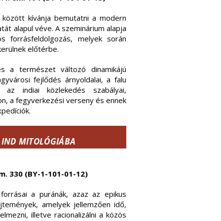
 között kívánja bemutatni a modern
tát alapul véve. A szeminárium alapja
s forrásfeldolgozás, melyek során
kerülnek előtérbe.
s a természet változó dinamikájú
városi fejlődés árnyoldalai, a falu
 az indiai közlekedés szabályai,
 a fegyverkezési verseny és ennek
pedíciók.
Z IND MITOLÓGIÁBA
 em. 330 (BY-1-101-01-12)
 forrásai a puránák, azaz az epikus
jtemények, amelyek jellemzően idő,
lmezni, illetve racionalizálni a közös