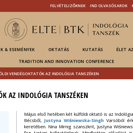
Események
ELTE a
Hírek
FELVÉTELIZŐKNEK
IND OLVASÓSAROK
sajtóban
EK & ESEMÉNYEK
OKTATÁS
KUTATÁS
ÉLET A
TRADITION AND INNOVATION CONFERENCE
ÖLDI VENDÉGOKTATÓK AZ INDOLÓGIA TANSZÉKEN
ÓK AZ INDOLÓGIA TANSZÉKEN
Május első hetében két külföldi oktató is az Indológ
Bécsből,
Justyna Wiśniewska-Singh
Varsóból érk
keretében. Nina Mirnig szanszkrit, Justyna Wiśniews
fog tartani hallgatóinknak. Mindketten előadást 