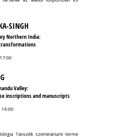
KA-SINGH
ry Northern India:
l transformations
 17:00
IG
mandu Valley:
ese inscriptions and manuscripts
a 16:00
dológia Tanszék szemináriumi terme