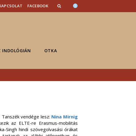
KAPCSOLAT
FACEBOOK
Z INDOLÓGIÁN
OTKA
ia Tanszék vendége lesz:
Nina Mirnig
ezik az ELTE-re Erasmus-mobilitás
ka-Singh hindi szövegolvasási órákat
is tartanak az alábbi időpontban és