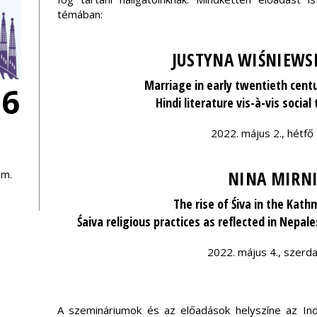
témában:
JUSTYNA WIŚNIEWS
Marriage in early twentieth centu
06
Hindi literature vis-à-vis socia
2022. május 2., hétfő
NINA MIRN
em.
The rise of Śiva in the Kath
Śaiva religious practices as reflected in Nepal
2022. május 4., szerd
A szemináriumok és az előadások helyszíne az In