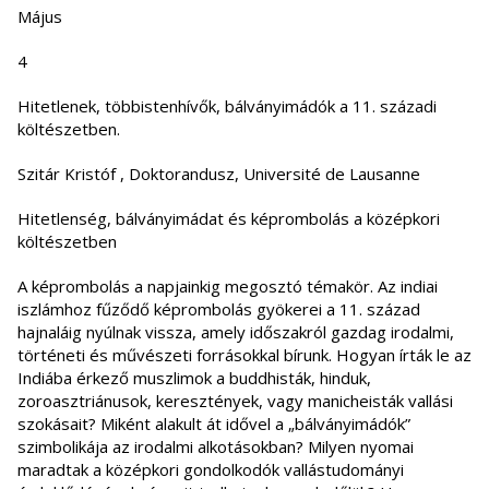
Május
4
Hitetlenek, többistenhívők, bálványimádók a 11. századi
költészetben.
Szitár Kristóf , Doktorandusz, Université de Lausanne
Hitetlenség, bálványimádat és képrombolás a középkori
költészetben
A képrombolás a napjainkig megosztó témakör. Az indiai
iszlámhoz fűződő képrombolás gyökerei a 11. század
hajnaláig nyúlnak vissza, amely időszakról gazdag irodalmi,
történeti és művészeti forrásokkal bírunk. Hogyan írták le az
Indiába érkező muszlimok a buddhisták, hinduk,
zoroasztriánusok, keresztények, vagy manicheisták vallási
szokásait? Miként alakult át idővel a „bálványimádók”
szimbolikája az irodalmi alkotásokban? Milyen nyomai
maradtak a középkori gondolkodók vallástudományi