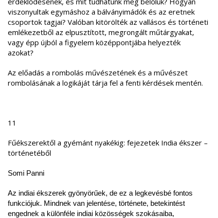
érdeklődésének, és mit tudhatunk meg belőlük? Hogyan
viszonyultak egymáshoz a bálványimádók és az eretnek
csoportok tagjai? Valóban kitörölték az vallásos és történeti
emlékezetből az elpusztított, megrongált műtárgyakat,
vagy épp újból a figyelem középpontjába helyezték
azokat?
Az előadás a rombolás művészetének és a művészet
rombolásának a logikáját tárja fel a fenti kérdések mentén.
11
Fűékszerektől a gyémánt nyakékig: fejezetek India ékszer –
történetéből
S
omi Panni
Az indiai ékszerek gyönyörűek, de ez a legkevésbé fontos
funkciójuk. Mindnek van jelentése, története, betekintést
engednek a különféle indiai közösségek szokásaiba,