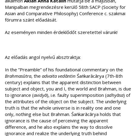
alkalmon
Aklan Anna Katalin
mutatja be a májusban,
Manipalban megrendezésre kerülő 58th SACP (Society for
Asian and Comparative Philosophy) Conference c. szakmai
fórumra szánt előadását.
Az eseményen minden érdeklődőt szeretettel várunk!
Az előadás angol nyelvű absztraktja:
In the ”Preamble” of his foundational commentary on the
Brahmasūtra
, the
advaita
vedāntin
Śaṅkarācārya (7th-8th
century) explains that the apparent distinction between
subject and object, you and I, the world and Brahman, is due
to ignorance (
avidyā
), i.e. faulty superimposition (
adhyāsa
) of
the attributes of the object on the subject. The underlying
truth is that the whole universe is in reality one and one
only, nothing else but Brahman. Śaṅkarācārya holds that
ignorance is the cause of perceiving the apparent
difference, and he also explains the way to dissolve
ignorance and realize the underlying truth behind