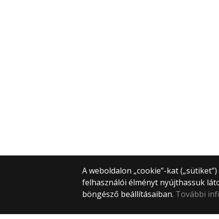
A weboldalon „cookie”-kat („sütiket”
felhasználói élményt nyújthassuk lát
böngésző beállításaiban.
További in
© 2025 Eötvös Loránd Tudományegye