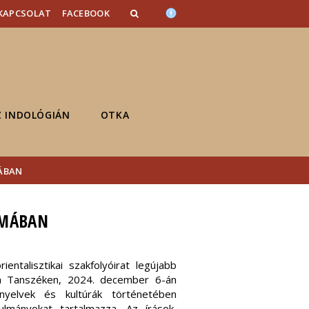
KAPCSOLAT
FACEBOOK
Z INDOLÓGIÁN
OTKA
ÁBAN
ÁMÁBAN
ientalisztikai szakfolyóirat legújabb
ia Tanszéken, 2024. december 6-án
yelvek és kultúrák történetében
ulmányokat tartalmazza. Az írások,