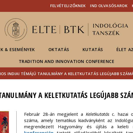
Események
ELTE a
Hírek
FELVÉTELIZŐKNEK
IND OLVASÓSAROK
sajtóban
EK & ESEMÉNYEK
OKTATÁS
KUTATÁS
ÉLET A
TRADITION AND INNOVATION CONFERENCE
OS INDIAI TÉMÁJÚ TANULMÁNY A KELETKUTATÁS LEGÚJABB SZÁM
 TANULMÁNY A KELETKUTATÁS LEGÚJABB SZ
Február 28-án megjelent a
Keletkutatás
c. hazai or
száma, amely tematikus kiadványként az Indológ
megrendezett Hagyomány és újítás a keleti n
konferencián
tartott előadásokból készített tan