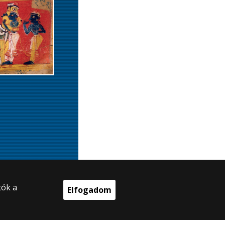
tók a
Elfogadom