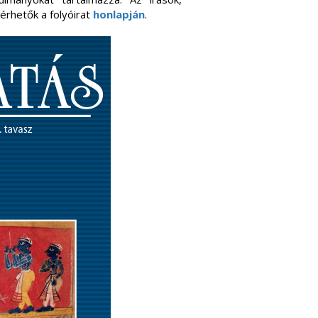
lérhetők a folyóirat
honlapján
.