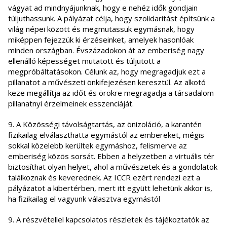
vágyat ad mindnyájunknak, hogy e nehéz idők gondjain
túljuthassunk. A pályázat célja, hogy szolidaritást építsünk a
világ népei között és megmutassuk egymásnak, hogy
miképpen fejezzük ki érzéseinket, amelyek hasonlóak
minden országban. Évszázadokon át az emberiség nagy
ellenálló képességet mutatott és túljutott a
megpróbáltatásokon. Célunk az, hogy megragadjuk ezt a
pillanatot a művészeti önkifejezésen keresztül. Az alkotó
keze megállítja az időt és örökre megragadja a társadalom
pillanatnyi érzelmeinek esszenciáját.
9. A Közösségi távolságtartás, az önizoláció, a karantén
fizikailag elválaszthatta egymástól az embereket, mégis
sokkal közelebb kerültek egymáshoz, felismerve az
emberiség közös sorsát. Ebben a helyzetben a virtuális tér
biztosíthat olyan helyet, ahol a művészetek és a gondolatok
találkoznak és keverednek. Az ICCR ezért rendezi ezt a
pályázatot a kibertérben, mert itt együtt lehetünk akkor is,
ha fizikailag el vagyunk választva egymástól
9. A részvétellel kapcsolatos részletek és tájékoztatók az