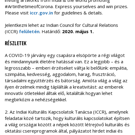
inviting artworks from India & the world promoting
#ArtinthetimeofCorona. Express yourselves and win prizes.
Please visit
iccr.gov.in
for guidelines & details.
Jelentkezni lehet az Indian Council for Cultural Relations
(ICCR)
felületén
.
Határidő:
2020. május 1.
RÉSZLETEK
A COVID-19 járvány egy csapásra elsöpörte a régi világot
és mindannyiunk életére hatással van. Ez a legjobb – és a
legrosszabb – emberi érzéseket váltja ki belőlünk: empátia,
szimpátia, kedvesség, aggodalom, harag, frusztráció,
társadalmi együttérzés és bátorság. Amióta világ a világ az
ilyen érzelmek mindig táplálták a kreativitást: az emberek
innovatív ötletekkel álltak elő, kitalálták hogyan lehet
megbirkózni a nehézségekkel.
2. Az Indiai Kulturális Kapcsolatok Tanácsa (ICCR), amelynek
feladatai közé tartozik, hogy kulturális kapcsolatokat építsen
a világ országai között a népek között létrejövő kulturális és
oktatási csereprogramok által, pályázatot hirdet indiai és