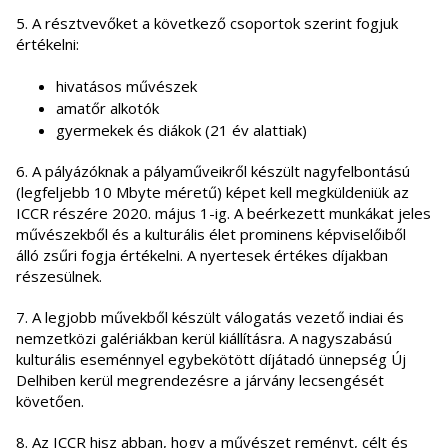
5. A résztvevőket a következő csoportok szerint fogjuk
értékelni:
hivatásos művészek
amatőr alkotók
gyermekek és diákok (21 év alattiak)
6. A pályázóknak a pályaműveikről készült nagyfelbontású
(legfeljebb 10 Mbyte méretű) képet kell megküldeniük az
ICCR részére 2020. május 1-ig. A beérkezett munkákat jeles
művészekből és a kulturális élet prominens képviselőiből
álló zsűri fogja értékelni. A nyertesek értékes díjakban
részesülnek.
7. A legjobb művekből készült válogatás vezető indiai és
nemzetközi galériákban kerül kiállításra. A nagyszabású
kulturális eseménnyel egybekötött díjátadó ünnepség Új
Delhiben kerül megrendezésre a járvány lecsengését
követően.
8. Az ICCR hisz abban, hogy a művészet reményt, célt és