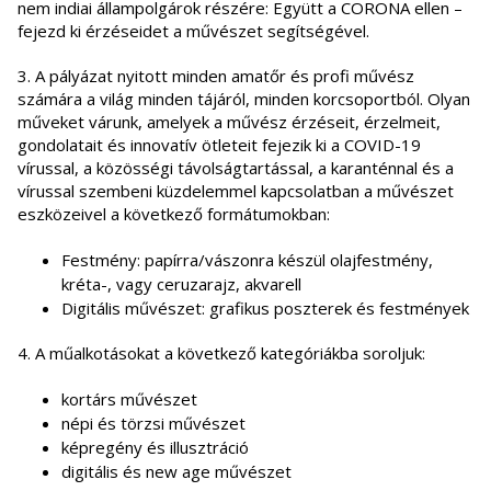
nem indiai állampolgárok részére: Együtt a CORONA ellen –
fejezd ki érzéseidet a művészet segítségével.
3. A pályázat nyitott minden amatőr és profi művész
számára a világ minden tájáról, minden korcsoportból. Olyan
műveket várunk, amelyek a művész érzéseit, érzelmeit,
gondolatait és innovatív ötleteit fejezik ki a COVID-19
vírussal, a közösségi távolságtartással, a karanténnal és a
vírussal szembeni küzdelemmel kapcsolatban a művészet
eszközeivel a következő formátumokban:
Festmény: papírra/vászonra készül olajfestmény,
kréta-, vagy ceruzarajz, akvarell
Digitális művészet: grafikus poszterek és festmények
4. A műalkotásokat a következő kategóriákba soroljuk:
kortárs művészet
népi és törzsi művészet
képregény és illusztráció
digitális és new age művészet