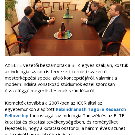
Az ELTE vezetői beszámoltak a BTK egyes szakjain, köztük
az indológia szakon is tervezett területi szakértő
mesterképzési specializáció koncepciójáról, valamint a
modern Indiára vonatkozó stúdiumok ezzel szorosan
összefüggő megerősítésének szándékáról.
Kiemelték továbbá a 2007-ben az ICCR által az
egyetemünkön alapított
Rabindranath Tagore Research
Fellowship
fontosságát az Indológia Tanszék és az ELTE
kutatási és oktatási tevékenységében, és reményüket
fejezték ki, hogy a kutatási ösztöndíj a három éves szünet
után minél hamarabb újra indulhat.