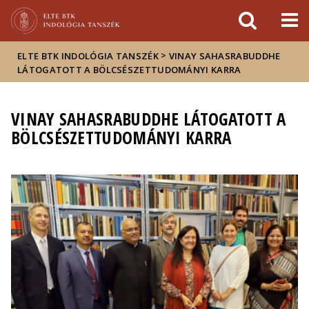
Események
ELTE a
Hírek
sajtóban
>
ELTE BTK INDOLÓGIA TANSZÉK
VINAY SAHASRABUDDHE
LÁTOGATOTT A BÖLCSÉSZETTUDOMÁNYI KARRA
VINAY SAHASRABUDDHE LÁTOGATOTT A
BÖLCSÉSZETTUDOMÁNYI KARRA