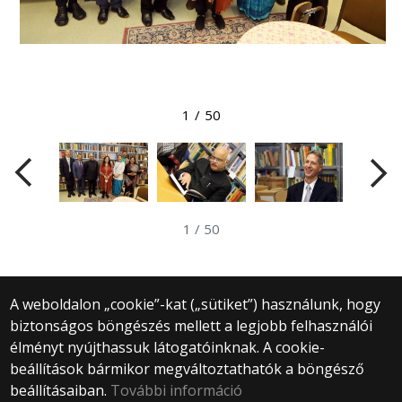
Megtekintés nagyobb méretben
1
/
50
1
/
50
A weboldalon „cookie”-kat („sütiket”) használunk, hogy
biztonságos böngészés mellett a legjobb felhasználói
© 2025 Eötvös Loránd Tudományegyetem
élményt nyújthassuk látogatóinknak. A cookie-
Minden jog fenntartva.
beállítások bármikor megváltoztathatók a böngésző
1053 Budapest, Egyetem tér 1–3.
Központi telefonszám: +36 1 411 6500
beállításaiban.
További információ