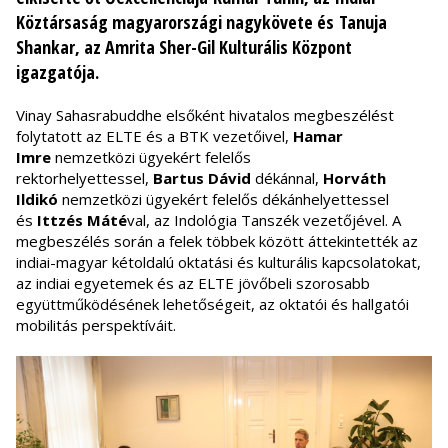
Köztársaság magyarországi nagykövete és
Tanuja
Shankar
, az Amrita Sher-Gil Kulturális Központ
igazgatója.
Vinay Sahasrabuddhe elsőként hivatalos megbeszélést
folytatott az ELTE és a BTK vezetőivel,
Hamar
Imre
nemzetközi ügyekért felelős
rektorhelyettessel,
Bartus Dávid
dékánnal,
Horváth
Ildikó
nemzetközi ügyekért felelős dékánhelyettessel
és
Ittzés Máté
val, az Indológia Tanszék vezetőjével. A
megbeszélés során a felek többek között áttekintették az
indiai-magyar kétoldalú oktatási és kulturális kapcsolatokat,
az indiai egyetemek és az ELTE jövőbeli szorosabb
együttműködésének lehetőségeit, az oktatói és hallgatói
mobilitás perspektíváit.