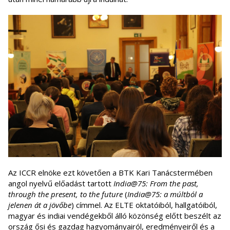
Az ICCR elnöke ezt követően a BTK Kari Tanácstermében
angol nyelvű előadást tartott
India@75: From the past,
through the present, to the future
(
India@75: a múltból a
jelenen át a jövőbe
) címmel. Az ELTE oktatóiból, hallgatóiból,
magyar és indiai vendégekből álló közönség előtt beszélt az
ország ősi és gazdag hagyományairól, eredményeiről és a