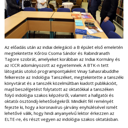
Az előadás után az indiai delegáció a B épület első emeletén
megtekintette Kőrösi Csoma Sándor és Rabindranath
Tagore szobrát, amelyeket korábban az Indiai Kormány és
az ICCR adományozott az egyetemnek. A BTK-n tett
látogatás utolsó programpontjaként Vinay Sahasrabuddhe
felkereste az Indológia Tanszéket, megtekintette a tanszéki
könyvtárat és a tanszék közelmúltban kiadott publikációit,
majd beszélgetést folytatott az oktatókkal a tanszéken
folyó indológia szakos képzésről, valamint a hallgatói és
oktatói ösztöndíj-lehetőségekről. Mindkét fél reményét
fejezte ki, hogy a koronavírus-járvány enyhülésével ismét
lehetővé válik, hogy hindi anyanyelvű lektor érkezzen az
ELTE-re, és részt vegyen az indológia szakos oktatásban.