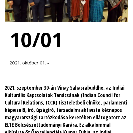
10/01
2021. október 01. -
2021. szeptember 30-án
Vinay Sahasrabuddhe
, az Indiai
Kulturális Kapcsolatok Tanácsának (Indian Council for
Cultural Relations, ICCR) tiszteletbeli elnöke, parlamenti
képviselő, író, újságíró, társadalmi aktivista kétnapos
magyarországi tartózkodása keretében ellátogatott az
ELTE Bölcsészettudományi Karára. Ez alkalommal
elkísérte őt Őexcellenciája
Kumar Tuhin
, az Indiai