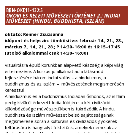
BBN-OKE11-132:5
ÓKORI ÉS KELETI MŰVÉSZETTÖRTÉNET 2.: INDIAI
MŰVÉSZET (HINDU, BUDDHISTA, ISZLÁM)
oktató: Renner Zsuzsanna
időpont és helyszín: tömbösítve: február 14., 21., 28.,
március 7., 14., 21., 28.; P 14:30–16:00 és 16:15–17:45
(utolsó alkalommal csak 14:30–16:00)
Vizualitásra épülő korunkban alapvető készség a képi világ
értelmezése. A kurzus jó alkalmat ad a látásmód
fejlesztésére három indiai vallás – a hinduizmus, a
buddhizmus és az iszlám – művészetének megismerésén
keresztül.
A hinduizmus és a buddhizmus Indiában őshonos, az iszlám
pedig kívülről érkezett India földjére; a két civilizáció
különbözősége művészetükben is tükröződik. A hindu,
buddhista és iszlám művészet belső sajátosságainak
megismerése során a kulturális és civilizációs gyökerek
feltárására is hangsúlyt fektetünk, amelyek nemcsak az