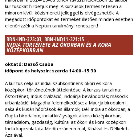
kurzusokat hirdetjük meg. A kurzusok természetesen a
minoron kívül, közismereti jelleggel is elvégezhetők. A
megadott időpontokat és termeket illetően minden esetben
ellenőrizzék a Neptun tanulmányi rendszert!
BBN-IND-325:03, BBN-IND11-321:15
INDIA TÖRTÉNETE AZ ÓKORBAN ÉS A KORA
KÖZÉPKORBAN
oktató: Dezső Csaba
időpont és helyszín: szerda 14:00–15:30
A kurzus célja az indiai szubkontinens ókori és kora
középkori történetének áttekintése. A kurzus tartalma:
őstörténet; Indus civilzáció; indoárja bevándorlás; második
urbanizáció; Magadha felemelkedése; a Maurja birodalom;
saka és kusán hódítások és államok; Dél-India az ókorban; a
Gupta birodalom; indiai királyságok a kora középkorban;
társadalom, gazdaság, kultúra; az ókori és kora középkori
India kapcsolatai a Mediterráneummal, Kínával és Délkelet-
Ázsiával.