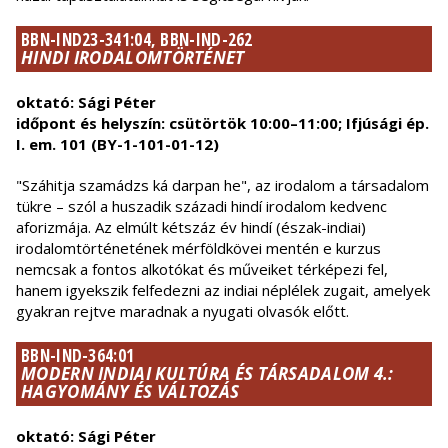
BBN-IND23-341:04, BBN-IND-262
HINDI IRODALOMTÖRTÉNET
oktató: Sági Péter
időpont és helyszín: csütörtök 10:00–11:00; Ifjúsági ép.
I. em. 101 (BY-1-101-01-12)
"Száhitja szamádzs ká darpan he", az irodalom a társadalom
tükre – szól a huszadik századi hindí irodalom kedvenc
aforizmája. Az elmúlt kétszáz év hindí (észak-indiai)
irodalomtörténetének mérföldkövei mentén e kurzus
nemcsak a fontos alkotókat és műveiket térképezi fel,
hanem igyekszik felfedezni az indiai néplélek zugait, amelyek
gyakran rejtve maradnak a nyugati olvasók előtt.
BBN-IND-364:01
MODERN INDIAI KULTÚRA ÉS TÁRSADALOM 4.:
HAGYOMÁNY ÉS VÁLTOZÁS
oktató: Sági Péter