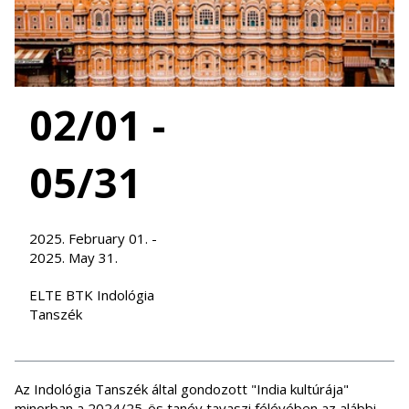
02/01 -
05/31
2025. February 01. -
2025. May 31.
ELTE BTK Indológia
Tanszék
Az Indológia Tanszék által gondozott "India kultúrája"
minorban a 2024/25-ös tanév tavaszi félévében az alábbi