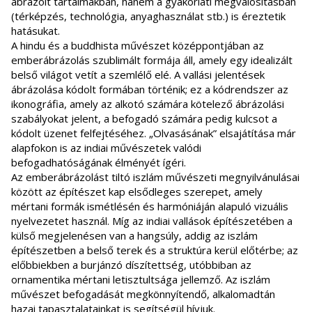
ábrázolt tartalmakban, hanem a gyakorlati megvalósításban
(térképzés, technológia, anyaghasználat stb.) is éreztetik
hatásukat.
A hindu és a buddhista művészet középpontjában az
emberábrázolás szublimált formája áll, amely egy idealizált
belső világot vetít a szemlélő elé. A vallási jelentések
ábrázolása kódolt formában történik; ez a kódrendszer az
ikonográfia, amely az alkotó számára kötelező ábrázolási
szabályokat jelent, a befogadó számára pedig kulcsot a
kódolt üzenet felfejtéséhez. „Olvasásának” elsajátítása már
alapfokon is az indiai művészetek valódi
befogadhatóságának élményét ígéri.
Az emberábrázolást tiltó iszlám művészeti megnyilvánulásai
között az építészet kap elsődleges szerepet, amely
mértani formák ismétlésén és harmóniáján alapuló vizuális
nyelvezetet használ. Míg az indiai vallások építészetében a
külső megjelenésen van a hangsúly, addig az iszlám
építészetben a belső terek és a struktúra kerül előtérbe; az
előbbiekben a burjánzó díszítettség, utóbbiban az
ornamentika mértani letisztultsága jellemző. Az iszlám
művészet befogadását megkönnyítendő, alkalomadtán
hazai tapasztalatainkat is segítségül hívjuk.