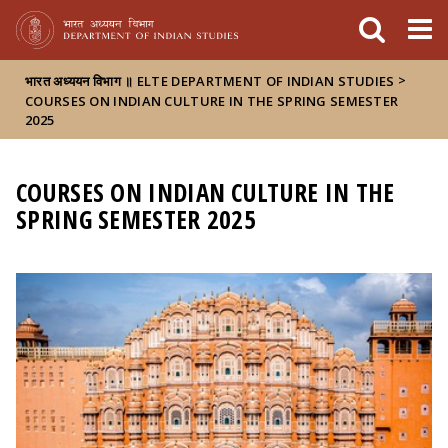
FIXME:token.header.mai
FIXME:token.header.cal
FIXME:token.header.abou
>
भारत अध्ययन विभाग ॥ ELTE DEPARTMENT OF INDIAN STUDIES
COURSES ON INDIAN CULTURE IN THE SPRING SEMESTER
2025
COURSES ON INDIAN CULTURE IN THE
SPRING SEMESTER 2025