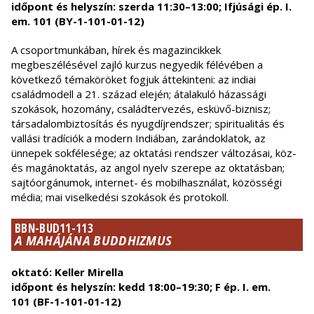
időpont és helyszín: szerda 11:30–13:00; Ifjúsági ép. I.
em. 101 (BY-1-101-01-12)
A csoportmunkában, hírek és magazincikkek
megbeszélésével zajló kurzus negyedik félévében a
következő témaköröket fogjuk áttekinteni: az indiai
családmodell a 21. század elején; átalakuló házassági
szokások, hozomány, családtervezés, esküvő-biznisz;
társadalombiztosítás és nyugdíjrendszer; spiritualitás és
vallási tradíciók a modern Indiában, zarándoklatok, az
ünnepek sokfélesége; az oktatási rendszer változásai, köz-
és magánoktatás, az angol nyelv szerepe az oktatásban;
sajtóorgánumok, internet- és mobilhasználat, közösségi
média; mai viselkedési szokások és protokoll.
BBN-BUD11-113
A MAHÁJÁNA BUDDHIZMUS
oktató: Keller Mirella
időpont és helyszín: kedd 18:00–19:30; F ép. I. em.
101 (BF-1-101-01-12)