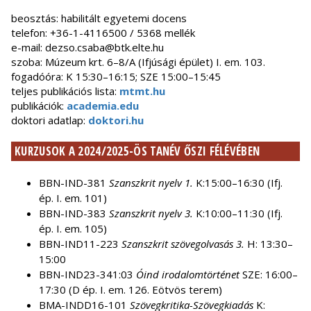
beosztás: habilitált egyetemi docens
telefon: +36-1-4116500 / 5368 mellék
e-mail: dezso.csaba@btk.elte.hu
szoba: Múzeum krt. 6–8/A (Ifjúsági épület) I. em. 103.
fogadóóra: K 15:30–16:15; SZE 15:00–15:45
teljes publikációs lista:
mtmt.hu
publikációk:
academia.edu
doktori adatlap:
doktori.hu
KURZUSOK A 2024/2025-ÖS TANÉV ŐSZI FÉLÉVÉBEN
BBN-IND-381
Szanszkrit nyelv 1.
K:15:00–16:30 (Ifj.
ép. I. em. 101)
BBN-IND-383
Szanszkrit nyelv 3.
K:10:00–11:30 (Ifj.
ép. I. em. 105)
BBN-IND11-223
Szanszkrit szövegolvasás 3.
H: 13:30–
15:00
BBN-IND23-341:03
Óind irodalomtörténet
SZE: 16:00–
17:30 (D ép. I. em. 126. Eötvös terem)
BMA-INDD16-101
Szövegkritika-Szövegkiadás
K: