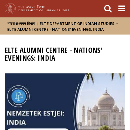
FIXME:token.header.mai
FIXME:token.header.cal
FIXME:token.header.abou
>
भारत अध्ययन विभाग ॥ ELTE DEPARTMENT OF INDIAN STUDIES
ELTE ALUMNI CENTRE - NATIONS' EVENINGS: INDIA
ELTE ALUMNI CENTRE - NATIONS'
EVENINGS: INDIA