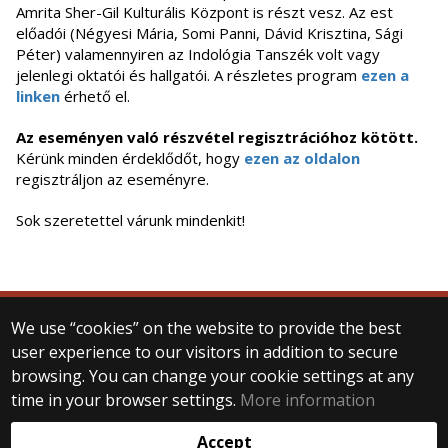
Amrita Sher-Gil Kulturális Központ is részt vesz. Az est
előadói (Négyesi Mária, Somi Panni, Dávid Krisztina, Sági
Péter) valamennyiren az Indológia Tanszék volt vagy
jelenlegi oktatói és hallgatói. A részletes program
ezen a
linken
érhető el.
Az eseményen való részvétel regisztrációhoz kötött.
Kérünk minden érdeklődőt, hogy
ezen az oldalon
regisztráljon az eseményre.
Sok szeretettel várunk mindenkit!
We use “cookies” on the website to provide the best
© 2025 Eötvös Loránd University
user experience to our visitors in addition to secure
All rights reserved.
browsing. You can change your cookie settings at any
H-1053 Budapest, Egyetem tér 1–3.
T: +36-1-411-6500
time in your browser settings.
More information
Web development:
Accept