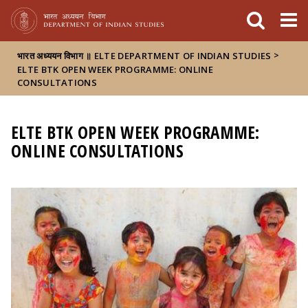
FIXME:token.header.mai
FIXME:token.header.cal
FIXME:token.header.abou
>
भारत अध्ययन विभाग ॥ ELTE DEPARTMENT OF INDIAN STUDIES
ELTE BTK OPEN WEEK PROGRAMME: ONLINE
CONSULTATIONS
ELTE BTK OPEN WEEK PROGRAMME:
ONLINE CONSULTATIONS