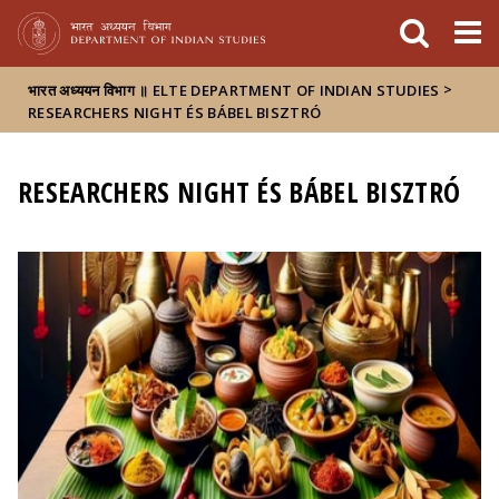
FIXME:token.header.mai
FIXME:token.header.cal
FIXME:token.header.abou
>
भारत अध्ययन विभाग ॥ ELTE DEPARTMENT OF INDIAN STUDIES
RESEARCHERS NIGHT ÉS BÁBEL BISZTRÓ
RESEARCHERS NIGHT ÉS BÁBEL BISZTRÓ