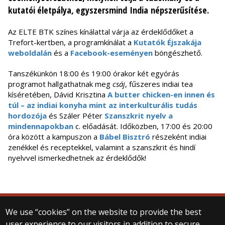
kutatói életpálya, egyszer­smind India népszerűsítése.
Az ELTE BTK színes kínálattal várja az érdeklődőket a
Trefort-kertben, a programkínálat a
Kutatók Éjszakája
weboldalán
és a
Facebook-eseményen
böngészhető.
Tanszékünkön 18:00 és 19:00 órakor két egyórás
programot hallgathatnak meg
csáj
, fűszeres indiai tea
kíséretében, Dávid Krisztina
A butter chicken-en innen és
túl – az indiai konyha mint az interkulturális tudás
hordozója
és Száler Péter
Szanszkrit nyelv a
mindennapokban
c. előadását. Időközben, 17:00 és 20:00
óra között a kampuszon a
Bábel Bisztró
részeként indiai
zenékkel és receptekkel, valamint a szanszkrit és hindí
nyelvvel ismerkedhetnek az érdeklődők!
We use “cookies” on the website to provide the best
© 2025 Eötvös Loránd University
user experience to our visitors in addition to secure