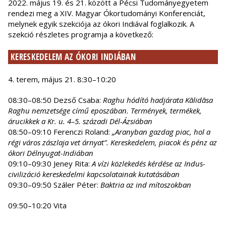
2022. május 19. és 21. között a Pécsi Tudományegyetem
rendezi meg a XIV. Magyar Ókortudományi Konferenciát,
melynek egyik szekciója az ókori Indiával foglalkozik. A
szekció részletes programja a következő:
KERESKEDELEM AZ ÓKORI INDIÁBAN
4. terem, május 21. 8:30–10:20
08:30–08:50 Dezső Csaba:
Raghu hódító hadjárata Kālidāsa
Raghu nemzetsége című eposzában. Termények, termékek,
árucikkek a Kr. u. 4–5. századi Dél-Ázsiában
08:50–09:10 Ferenczi Roland:
„Aranyban gazdag piac, hol a
régi város zászlaja vet árnyat”. Kereskedelem, piacok és pénz az
ókori Délnyugat-Indiában
09:10–09:30 Jeney Rita:
A vízi közlekedés kérdése az Indus-
civilizáció kereskedelmi kapcsolatainak kutatásában
09:30–09:50 Száler Péter:
Baktria az ind mítoszokban
09:50–10:20 Vita