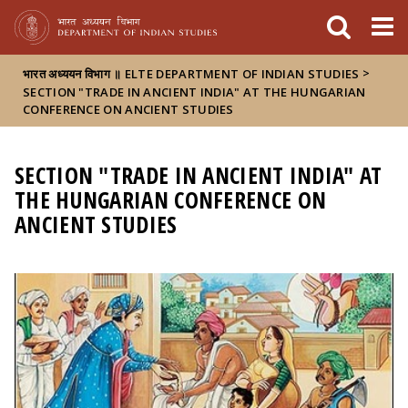
FIXME:token.header.mai
FIXME:token.header.cal
FIXME:token.header.abou
>
भारत अध्ययन विभाग ॥ ELTE DEPARTMENT OF INDIAN STUDIES
SECTION "TRADE IN ANCIENT INDIA" AT THE HUNGARIAN
CONFERENCE ON ANCIENT STUDIES
SECTION "TRADE IN ANCIENT INDIA" AT
THE HUNGARIAN CONFERENCE ON
ANCIENT STUDIES