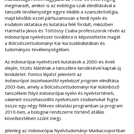
megmaradt, amikor is az indológia szak elindításával a
tanszék tevékenysége egyre inkább a szanszkritológia,
majd később ezzel párhuzamosan a hindí nyelv és
irodalom oktatása és kutatása felé fordult, miközben
Harmatta János és Töttössy Csaba professzorok révén az
indoeurópai nyelvészet továbbra is képviseltette magát
a Bölcsészettudományi Kar kurzuskínálatában és
tudományos tevékenységében.
Az indoeurópai nyelvészeti kutatások a 2000-es évek
elején, Ittzés Máténak a tanszékre kerülésével kaptak új
lendületet. Fontos lépést jelentett az
Indoeurópai összehasonlító nyelvészet program
elindítása
2003-ban, amely a Bölcsészettudományi Kar különböző
tanszékein folyó indoeurópai nyelvi és nyelvtörténeti,
valamint összehasonlító nyelvészeti stúdiumokat fogta
össze egy négy féléves oktatási programban (a program
2010-ben, a bolognai rendszerre történő átállás
következtében szűnt meg).
Jelenleg az Indoeurópai Nyelvtudományi Munkacsoportban