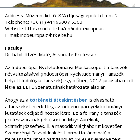
Address: Múzeum krt. 6–8/A (Ifjúsági épület) I. em. 2.
Telephone: +36 (1) 4116500 / 5363
Website: https://ind.elte.hu/en/indo-european
E-mail: indoeuropai@btk.elte.hu
Faculty
Dr. habil. Ittzés Máté, Associate Professor
Az Indoeurópai Nyelvtudományi Munkacsoport a tanszék
névváltozásával (Indoeurópai Nyelvtudományi Tanszék
helyett Indológia Tanszék) egy időben, 2017 júniusában jött
létre az ELTE Szenátusának határozata alapján.
Ahogy az a
történeti áttekintésben
is olvasható,
a tanszéket eredetileg az indoeurópai nyelvtudományi
kutatások céljából hozták létre. Ez a fő irány a tanszék
professzorainak (elsősorban Mayr Aurélnak,
Schmidt Józsefnek, ill. a második világháborút követően
Szemerényi Oszvaldnak és Harmatta Jánosnak) a
munkássága révén nagyjából az 1950-es évek végéig