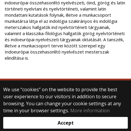
indoeurópai összehasonlító nyelvészeti, óind, görög és latin
történeti nyelvtani és nyelvtörténeti, valamint latin
mondattani kutatások folynak, illetve a munkacsoport
munkatársa látja el az indológia szakirányos és indológia
meterszakos hallgatók ind nyelvtörténeti tárgyainak,
valamint a klasszika-filológus hallgatók görög nyelvtörténeti
és indoeurópai nyelvészeti tárgyainak oktatását. A tanszék,
illetve a munkacsoport tervei között szerepel egy
Indoeurópai összehasonlító nyelvészet mesterszak
elindítása is.
We use “cookies” on the website to provide the best
© 2025 Eötvös Loránd University
user experience to our visitors in addition to secure
All rights reserved.
browsing. You can change your cookie settings at any
H-1053 Budapest, Egyetem tér 1–3.
T: +36-1-411-6500
time in your browser settings.
More information
Web development:
Accept