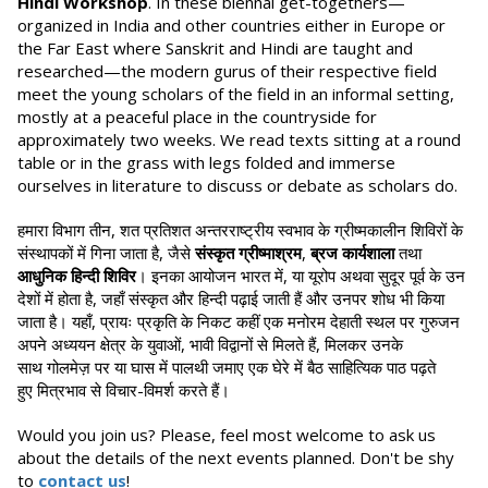
Hindi Workshop
. In these biennal get-togethers—
organized in India and other countries either in Europe or
the Far East where Sanskrit and Hindi are taught and
researched—the modern gurus of their respective field
meet the young scholars of the field in an informal setting,
mostly at a peaceful place in the countryside for
approximately two weeks. We read texts sitting at a round
table or in the grass with legs folded and immerse
ourselves in literature to discuss or debate as scholars do.
हमारा विभाग तीन, शत प्रतिशत अन्तरराष्ट्रीय स्वभाव के ग्रीष्मकालीन शिविरों के
संस्थापकों में गिना जाता है, जैसे
संस्कृत ग्रीष्माश्रम
,
ब्रज कार्यशाला
तथा
आधुनिक हिन्दी शिविर
। इनका आयोजन भारत में, या यूरोप अथवा सुदूर पूर्व के उन
देशों में होता है, जहाँ संस्कृत और हिन्दी पढ़ाई जाती हैं और उनपर शोध भी किया
जाता है। यहाँ, प्रायः प्रकृति के निकट कहीं एक मनोरम देहाती स्थल पर गुरुजन
अपने अध्ययन क्षेत्र के युवाओं, भावी विद्वानों से मिलते हैं, मिलकर उनके
साथ गोलमेज़ पर या घास में पालथी जमाए एक घेरे में बैठ साहित्यिक पाठ पढ़ते
हुए मित्रभाव से विचार-विमर्श करते हैं।
Would you join us? Please, feel most welcome to ask us
about the details of the next events planned. Don't be shy
to
contact us
!