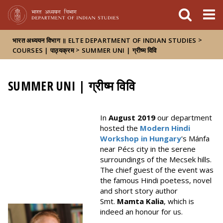
FIXME:token.header.mai
FIXME:token.header.cal
FIXME:token.header.abou
>
भारत अध्ययन विभाग ॥ ELTE DEPARTMENT OF INDIAN STUDIES
>
COURSES | पाठ्यक्रम
SUMMER UNI | ग्रीष्म विवि
SUMMER UNI | ग्रीष्म विवि
In
August 2019
our department
hosted the
Modern Hindi
Workshop in Hungary
's Mánfa
near Pécs city in the serene
surroundings of the Mecsek hills.
The chief guest of the event was
the famous Hindi poetess, novel
and short story author
Smt.
Mamta Kalia
, which is
indeed an honour for us.