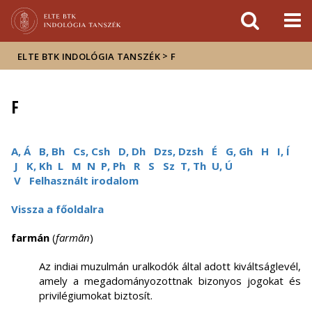
Események
ELTE a
Hírek
sajtóban
>
ELTE BTK INDOLÓGIA TANSZÉK
F
F
A, Á
B, Bh
Cs, Csh
D, Dh
Dzs, Dzsh
É
G, Gh
H
I, Í
J
K, Kh
L
M
N
P, Ph
R
S
Sz
T, Th
U, Ú
V
Felhasznált irodalom
Vissza a főoldalra
farmán
(
farmān
)
Az indiai muzulmán uralkodók által adott kiváltságlevél,
amely a megadományozottnak bizonyos jogokat és
privilégiumokat biztosít.