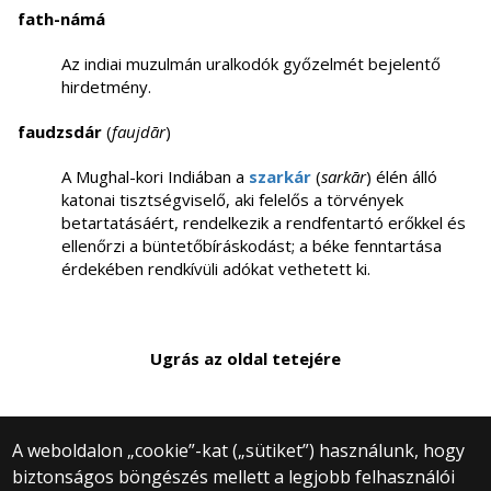
fath-námá
Az indiai muzulmán uralkodók győzelmét bejelentő
hirdetmény.
faudzsdár
(
faujdār
)
A Mughal-kori Indiában a
szarkár
(
sarkār
)
élén álló
katonai tisztségviselő, aki felelős a törvények
betartatásáért, rendelkezik a rendfentartó erőkkel és
ellenőrzi a büntetőbíráskodást; a béke fenntartása
érdekében rendkívüli adókat vethetett ki.
Ugrás az oldal tetejére
A weboldalon „cookie”-kat („sütiket”) használunk, hogy
biztonságos böngészés mellett a legjobb felhasználói
© 2025 Eötvös Loránd Tudományegyetem