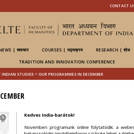
FIXME:token.header.mai
FIXME:token.header.cal
FIXME:token.header.abou
CONTACT US | 
NEWS | समाचार
COURSES | पाठ्यक्रम
RESEARCH | शोध
TRADITION AND INNOVATION CONFERENCE
>
OF INDIAN STUDIES
OUR PROGRAMMES IN DECEMBER
ECEMBER
Kedves India-barátok!
Novemberi programunk online folytatódik: a webes
bekapcsolódni (mobiltelefonon szükség lehet a Webex