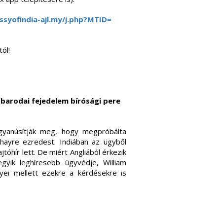
yofindia-ajl.
my/j.php?MTID=
ól!
a barodai fejedelem bírósági pere
gyanúsítják meg, hogy megpróbálta
Phayre ezredest. Indiában az ügyből
jtóhír lett. De miért Angliából érkezik
gyik leghíresebb ügyvédje, William
yei mellett ezekre a kérdésekre is