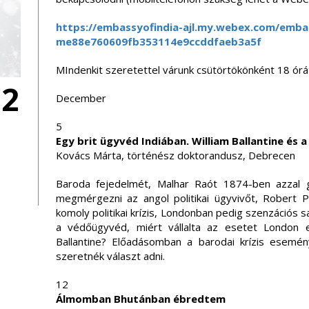
https://embassyofindia-ajl.my.
webex.com/embass
me88e760609fb353114e9ccddfaeb3
a5f
MIndenkit szeretettel várunk csütörtökönként 18 órát
12
December
5
Egy brit ügyvéd Indiában. William Ballantine és 
Kovács Márta, történész doktorandusz, Debrecen
Baroda fejedelmét, Malhar Raót 1874-ben azzal 
megmérgezni az angol politikai ügyvivőt, Robert 
komoly politikai krízis, Londonban pedig szenzációs sa
a védőügyvéd, miért vállalta az esetet London e
Ballantine? Előadásomban a barodai krízis esemén
szeretnék választ adni.
12
Álmomban Bhutánban ébredtem