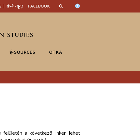
n_content
endar_content
t_this_site_content
संपर्क-सूत्र
FACEBOOK
ई-SOURCES
OTKA
 felületén a következő linken lehet
 app telepítésére is):