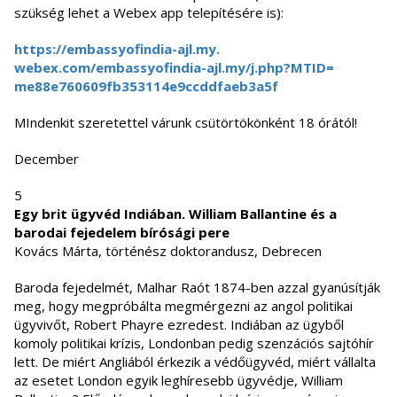
szükség lehet a Webex app telepítésére is):
https://embassyofindia-ajl.my.
webex.com/embassyofindia-ajl.
my/j.php?MTID=
me88e760609fb353114e9ccddfaeb3
a5f
MIndenkit szeretettel várunk csütörtökönként 18 órától!
December
5
Egy brit ügyvéd Indiában. William Ballantine és a
barodai fejedelem bírósági pere
Kovács Márta, történész doktorandusz, Debrecen
Baroda fejedelmét, Malhar Raót 1874-ben azzal gyanúsítják
meg, hogy megpróbálta megmérgezni az angol politikai
ügyvivőt, Robert Phayre ezredest. Indiában az ügyből
komoly politikai krízis, Londonban pedig szenzációs sajtóhír
lett. De miért Angliából érkezik a védőügyvéd, miért vállalta
az esetet London egyik leghíresebb ügyvédje, William