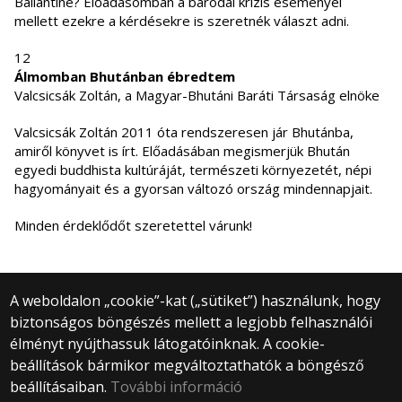
Ballantine? Előadásomban a barodai krízis eseményei
mellett ezekre a kérdésekre is szeretnék választ adni.
12
Álmomban Bhutánban ébredtem
Valcsicsák Zoltán, a Magyar-Bhutáni Baráti Társaság elnöke
Valcsicsák Zoltán 2011 óta rendszeresen jár Bhutánba,
amiről könyvet is írt. Előadásában megismerjük Bhután
egyedi buddhista kultúráját, természeti környezetét, népi
hagyományait és a gyorsan változó ország mindennapjait.
Minden érdeklődőt szeretettel várunk!
A weboldalon „cookie”-kat („sütiket”) használunk, hogy
biztonságos böngészés mellett a legjobb felhasználói
© 2025 Eötvös Loránd Tudományegyetem
élményt nyújthassuk látogatóinknak. A cookie-
Minden jog fenntartva.
beállítások bármikor megváltoztathatók a böngésző
1053 Budapest, Egyetem tér 1–3.
Központi telefonszám: +36 1 411 6500
beállításaiban.
További információ