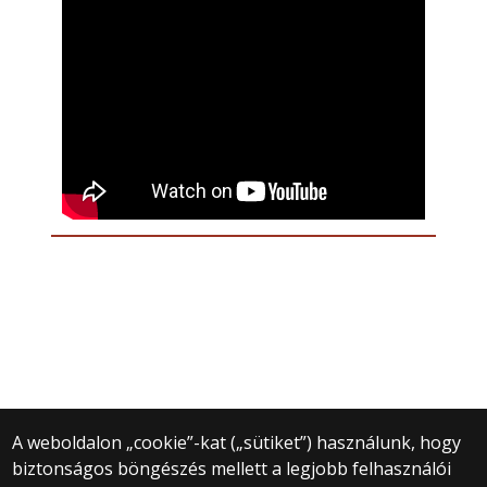
A weboldalon „cookie”-kat („sütiket”) használunk, hogy
biztonságos böngészés mellett a legjobb felhasználói
© 2025 Eötvös Loránd Tudományegyetem