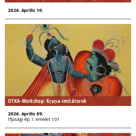
2026. április 10.
OTKA-Workshop: Kṛṣṇa-imitátorok
2026. április 09.
Ifjúsági ép. I. emelet 101