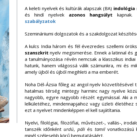
A keleti nyelvek és kultúrák
alapszak (BA)
indológia
és hindí nyelvek
azonos hangsúlyt
kapnak.
szabályzatok
Szemináriiumi dolgozatok és a szakdolgozat készíté
A kulcs India három és fél évezredes szellemi örök
szanszkrit
nyelv megismerése. Ennek a latinnal és g
a tanulmányozása révén nemcsak a klasszikus indiai 
hatunk, hanem világossá válik számunkra, mi és mik
amely újból és újból megihleti a ma emberét.
Noha Dél-Ázsia főleg az angol nyelv közvetítésével ta
hatalmas térség mintegy harminc nagy nyelve köz
nagyobb, egyre nagyobb részét egymással. Aki a m
lel­kü­letéhez, mindennapjaihoz vagy üzleti életéhez 
ezt a nyelvet mindenképpen el kell sajátítania.
Nyelvi, filológiai, filozófiai, művészet-, vallás-, iro
tanszék időnként
urdú
,
páli
és
tamil
vonatkozású ku
minél szélesebb körű bemutatásáért.