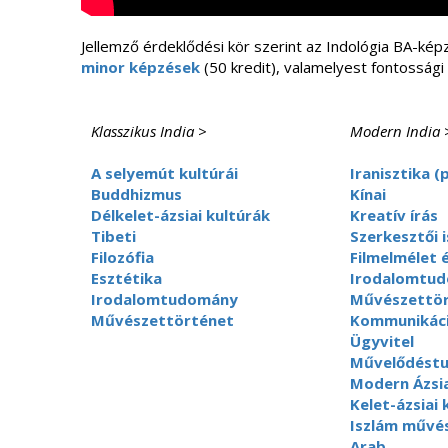
Jellemző érdeklődési kör szerint az Indológia BA-kép
minor képzések
(50 kredit), valamelyest fontossági
Klasszikus India
>
Modern India
A selyemút kultúrái
Iranisztika (
Buddhizmus
Kínai
Délkelet-ázsiai kultúrák
Kreatív írás
Tibeti
Szerkesztői 
Filozófia
Filmelmélet 
Esztétika
Irodalomtu
Irodalomtudomány
Művészettör
Művészettörténet
Kommunikáci
Ügyvitel
Művelődést
Modern Ázsi
Kelet-ázsiai 
Iszlám művé
Arab