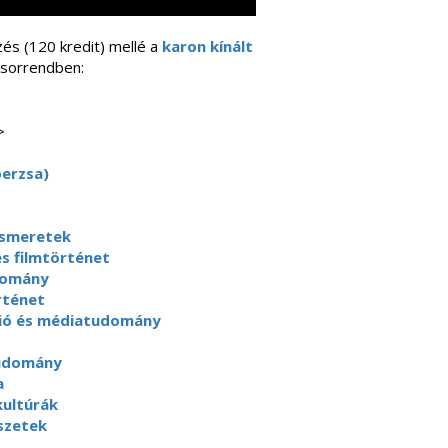
zés (120 kredit) mellé a
karon kínált
 sorrendben:
>
perzsa)
ismeretek
és filmtörténet
domány
ténet
ó és médiatudomány
udomány
a
kultúrák
szetek