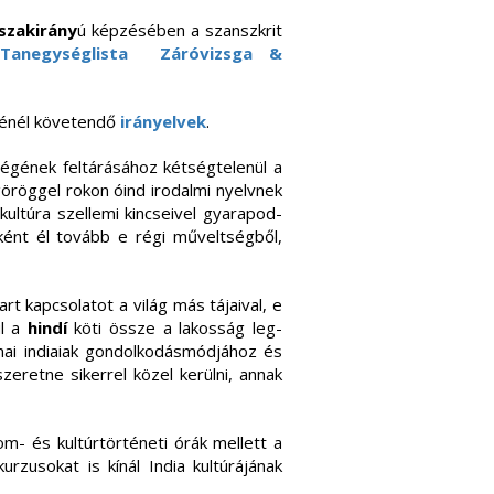
 szakirány
ú képzésében a szanszkrit
Tanegységlista
Záróvizsga &
sénél követendő
irányelvek
.
ségének feltárásához kétségtelenül a
öröggel rokon óind irodalmi nyelvnek
kultúra szellemi kincseivel gyarapod­
ént él tovább e régi művelt­ségből,
rt kapcsolatot a világ más tájaival, e
ül a
hindí
köti össze a lakosság leg­
ai indiaiak gondolkodásmódjához és
szeretne sikerrel közel kerülni, annak
dalom- és kultúrtörténeti órák mellett a
rzusokat is kínál India kultúrájának