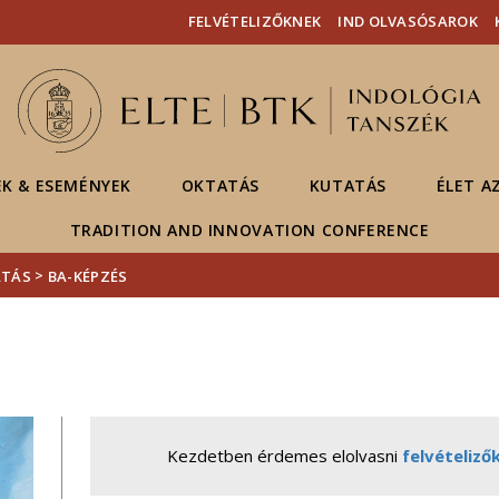
Események
ELTE a
Hírek
FELVÉTELIZŐKNEK
IND OLVASÓSAROK
sajtóban
EK & ESEMÉNYEK
OKTATÁS
KUTATÁS
ÉLET A
TRADITION AND INNOVATION CONFERENCE
>
ATÁS
BA-KÉPZÉS
Kezdetben érdemes elolvasni
felvételiző