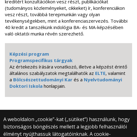
kreditért konzultációkon vesz részt, publikációkat
(tudományos közleményeket, cikkeket) ír, konferenciákon
vesz részt, továbbá terepmunkán vagy olyan
tevékenységekben, mint a konferenciaszervezés. További
40 kredit a tanszékünk indológia BA- és MA-képzésében
való oktatói munka révén szerezhető.
Képzési program
Programspecifikus tárgyak
Az értekezés írására vonatkozó, illetve a képzést érintő
általános szabályzatok megtalálhatók az
ELTE
, valamint
a
Bölcsészettudományi Kar
és a
Nyelv
tudományi
Doktori Iskola
honlapjain.
A weboldalon „cookie”-kat („sütiket”) használunk, hogy
biztonságos böngészés mellett a legjobb felhasználói
© 2025 Eötvös Loránd Tudományegyetem
élményt nyújthassuk látogatóinknak. A cookie-
Minden jog fenntartva.