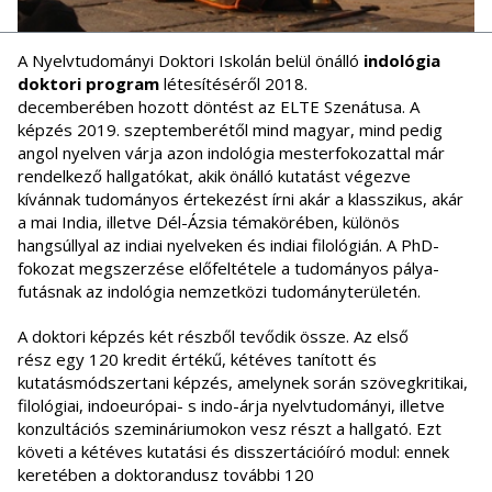
A Nyelvtudományi Doktori Iskolán belül önálló
indológia
doktori program
létesítéséről 2018.
decemberében hozott döntést az ELTE Szenátusa. A
képzés 2019. szeptemberétől mind magyar, mind pedig
angol nyelven várja azon indológia mesterfokozattal már
rendel­ke­ző hallgatókat, akik önálló kutatást végezve
kívánnak tudományos értekezést írni akár a klasszikus, akár
a mai India, illetve Dél-Ázsia témakörében, különös
hangsúllyal az indiai nyelveken és indiai filológián. A PhD-
fokozat megszerzése előfeltétele a tudományos pálya­
futásnak az indológia nemzetközi tudományterületén.
A doktori képzés két részből tevődik össze. Az első
rész egy 120 kredit értékű, kétéves tanított és
kutatásmódszertani képzés, amelynek során szövegkritikai,
filológiai, indo­európai- s indo-árja nyelvtudományi, illetve
konzultációs szemináriumokon vesz részt a hallgató. Ezt
követi a kétéves kutatási és disszertációíró modul: ennek
keretében a doktorandusz további 120