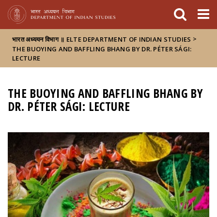
FIXME:token.header.mai
FIXME:token.header.cal
FIXME:token.header.abou
>
भारत अध्ययन विभाग ॥ ELTE DEPARTMENT OF INDIAN STUDIES
THE BUOYING AND BAFFLING BHANG BY DR. PÉTER SÁGI:
LECTURE
THE BUOYING AND BAFFLING BHANG BY
DR. PÉTER SÁGI: LECTURE