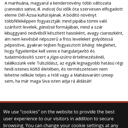
A marihuána, magyarul a kendernövény több változata
(
cannabis sativa
, ill.
indica
) ősi idők óta szervesen elfogadott
eleme Dél-Ázsia kultúrájának. A bódító növényt
többféleképpen fogyasztják: mind pipába tömni való
szárított levelek,
gándzsá
formájában, mind a szár
kibuggyanó nedvéből készített hasisként, avagy
csarasz
ként,
ám nem kevésbé népszerű a friss leveleket golyóbissá
pépesítve, gyakran tejben fogyasztott
bháng
. Meglehet,
hogy figyelembe kell venni e hangulatjavító és
tudatmódosító szert a
Jóga-szútra
értelmezésénél,
találkozunk vele Tulszídász, az egyik legnagyobb hatású régi
hindí istenes költő életében, és természetesen nem
lehetne nélküle teljes a Hólí vagy a Mahásivarátri ünnep
sem, ha már maga Siva isten adja rá áldását!
We use “cookies” on the website to provide the best
© 2025 Eötvös Loránd University
user experience to our visitors in addition to secure
All rights reserved.
browsing. You can change your cookie settings at any
H-1053 Budapest, Egyetem tér 1–3.