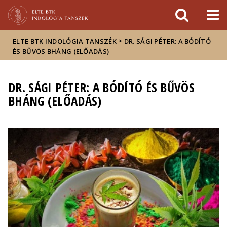
Események
ELTE a
Hírek
sajtóban
>
ELTE BTK INDOLÓGIA TANSZÉK
DR. SÁGI PÉTER: A BÓDÍTÓ
ÉS BŰVÖS BHÁNG (ELŐADÁS)
DR. SÁGI PÉTER: A BÓDÍTÓ ÉS BŰVÖS
BHÁNG (ELŐADÁS)