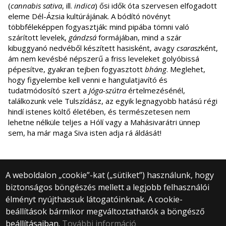
(
cannabis sativa
, ill.
indica
) ősi idők óta szervesen elfogadott
eleme Dél-Ázsia kultúrájának. A bódító növényt
többféleképpen fogyasztják: mind pipába tömni való
szárított levelek,
gándzsá
formájában, mind a szár
kibuggyanó nedvéből készített hasisként, avagy
csarasz
ként,
ám nem kevésbé népszerű a friss leveleket golyóbissá
pépesítve, gyakran tejben fogyasztott
bháng
. Meglehet,
hogy figyelembe kell venni e hangulatjavító és
tudatmódosító szert a
Jóga-szútra
értelmezésénél,
találkozunk vele Tulszídász, az egyik legnagyobb hatású régi
hindí istenes költő életében, és természetesen nem
lehetne nélküle teljes a Hólí vagy a Mahásivarátri ünnep
sem, ha már maga Siva isten adja rá áldását!
A weboldalon „cookie”-kat („sütiket”) használunk, hogy
biztonságos böngészés mellett a legjobb felhasználói
© 2025 Eötvös Loránd Tudományegyetem
élményt nyújthassuk látogatóinknak. A cookie-
Minden jog fenntartva.
beállítások bármikor megváltoztathatók a böngésző
1053 Budapest, Egyetem tér 1–3.
Központi telefonszám: +36 1 411 6500
beállításaiban.
További információ