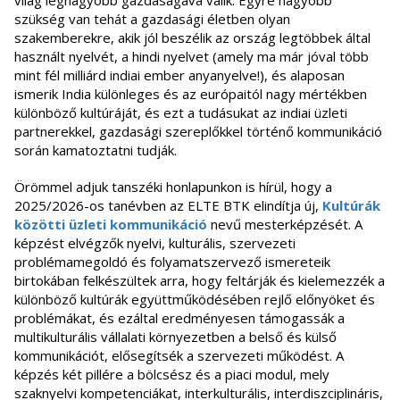
világ legnagyobb gazdaságává válik. Egyre nagyobb
szükség van tehát a gazdasági életben olyan
szakemberekre, akik jól beszélik az ország legtöbbek által
használt nyelvét, a hindi nyelvet (amely ma már jóval több
mint fél milliárd indiai ember anyanyelve!), és alaposan
ismerik India különleges és az európaitól nagy mértékben
különböző kultúráját, és ezt a tudásukat az indiai üzleti
partnerekkel, gazdasági szereplőkkel történő kommunikáció
során kamatoztatni tudják.
Örömmel adjuk tanszéki honlapunkon is hírül, hogy a
2025/2026-os tanévben az ELTE BTK elindítja új,
Kultúrák
közötti üzleti kommunikáció
nevű mesterképzését. A
képzést elvégzők nyelvi, kulturális, szervezeti
problémamegoldó és folyamatszervező ismereteik
birtokában felkészültek arra, hogy feltárják és kielemezzék a
különböző kultúrák együttműködésében rejlő előnyöket és
problémákat, és ezáltal eredményesen támogassák a
multikulturális vállalati környezetben a belső és külső
kommunikációt, elősegítsék a szervezeti működést. A
képzés két pillére a bölcsész és a piaci modul, mely
szaknyelvi kompetenciákat, interkulturális, interdiszciplináris,