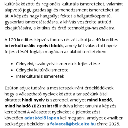
kultúrák közötti és regionális kulturális ismereteket, valamint
alapvető jogi, gazdasági és menedzsment ismereteket ad
át. A képzés nagy hangsúlyt fektet a hallgatóközpontú,
gyakorlati ismeretátadásra, a kihívás vezérelte attitűd
elsajátítására, a kritikus és értő technológia-használatra.
A 120 kredites képzés fontos részét alkotja a 40 kredites
interkulturális-nyelvi blokk
, amely két választott nyelv
fejlesztését foglalja magában az alábbi területeken:
Célnyelvi, szaknyelvi ismeretek fejlesztése
Célnyelvi kultúrák ismerete
Interkulturális ismeretek
Ezúton adjuk tudtára a mesterszak iránt érdeklődőknek,
hogy a választható nyelvek között a tanszékünk által
oktatott
hindi nyelv
is szerepel, amelyet
mind kezdő,
mind haladó (B2) szintről
indulva lehet tanulni a képzés
keretében! A választott nyelveket a jelentkezést
követően
adatközlő lapon
kell megadni, amelyet e-mailben
szükséges beküldeni a
felveteli@btk.elte.hu
címre 2025.