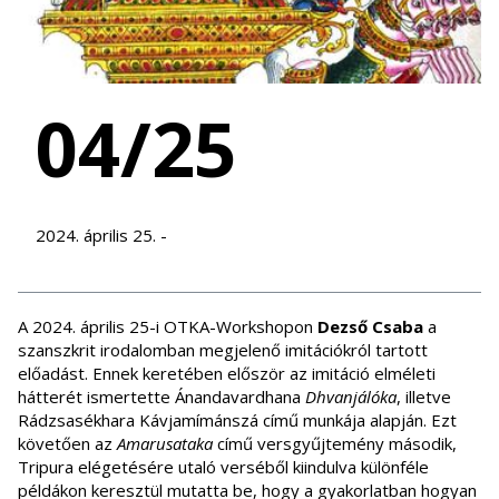
04/25
2024. április 25. -
A 2024. április 25-i OTKA-Workshopon
Dezső Csaba
a
szanszkrit irodalomban megjelenő imitációkról tartott
előadást. Ennek keretében először az imitáció elméleti
hátterét ismertette Ánandavardhana
Dhvanjálóka
, illetve
Rádzsasékhara Kávjamímánszá című munkája alapján. Ezt
követően az
Amarusataka
című versgyűjtemény második,
Tripura elégetésére utaló verséből kiindulva különféle
példákon keresztül mutatta be, hogy a gyakorlatban hogyan