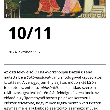
10/11
2024. október 11. -
Az őszi félév első OTKA-Workshopján
Dezső Csaba
mutatta be a
Sūktimuktāvalī
című antológiával kapcsolatos
kutatásait. A versgyűjtemény sajátos módon két külön
fejezetet szentelt az
abhisārikā
, azaz a titkos szerelmi
találkozóra igyekvő nő témáját feldolgozó verseknek. Az
előadó a gyűjteményből hozott példákon keresztül
először felvázolta, hogy milyen logika mentén kerülhettek
egymás mellé a különböző szerzőktől származó művek,