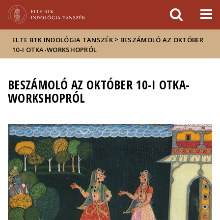
Események
ELTE a
Hírek
sajtóban
>
ELTE BTK INDOLÓGIA TANSZÉK
BESZÁMOLÓ AZ OKTÓBER
10-I OTKA-WORKSHOPRÓL
BESZÁMOLÓ AZ OKTÓBER 10-I OTKA-
WORKSHOPRÓL