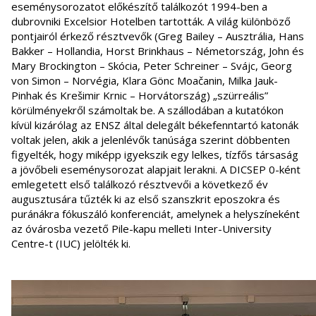
eseménysorozatot előkészítő találkozót 1994-ben a
dubrovniki Excelsior Hotelben tartották. A világ különböző
pontjairól érkező résztvevők (Greg Bailey – Ausztrália, Hans
Bakker – Hollandia, Horst Brinkhaus – Németország, John és
Mary Brockington – Skócia, Peter Schreiner – Svájc, Georg
von Simon – Norvégia, Klara Gönc Moačanin, Milka Jauk-
Pinhak és Krešimir Krnic – Horvátország) „szürreális”
körülményekről számoltak be. A szállodában a kutatókon
kívül kizárólag az ENSZ által delegált békefenntartó katonák
voltak jelen, akik a jelenlévők tanúsága szerint döbbenten
figyelték, hogy miképp igyekszik egy lelkes, tízfős társaság
a jövőbeli eseménysorozat alapjait lerakni. A DICSEP 0-ként
emlegetett első találkozó résztvevői a következő év
augusztusára tűzték ki az első szanszkrit eposzokra és
puránákra fókuszáló konferenciát, amelynek a helyszíneként
az óvárosba vezető Pile-kapu melleti Inter-University
Centre-t (IUC) jelölték ki.