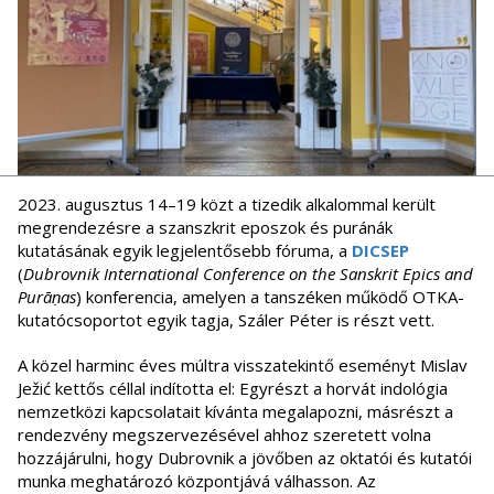
2023. augusztus 14–19 közt a tizedik alkalommal került
megrendezésre a szanszkrit eposzok és puránák
kutatásának egyik legjelentősebb fóruma, a
DICSEP
(
Dubrovnik International Conference on the Sanskrit Epics and
Purāṇas
) konferencia, amelyen a tanszéken működő OTKA-
kutatócsoportot egyik tagja, Száler Péter is részt vett.
A közel harminc éves múltra visszatekintő eseményt Mislav
Ježić kettős céllal indította el: Egyrészt a horvát indológia
nemzetközi kapcsolatait kívánta megalapozni, másrészt a
rendezvény megszervezésével ahhoz szeretett volna
hozzájárulni, hogy Dubrovnik a jövőben az oktatói és kutatói
munka meghatározó központjává válhasson. Az