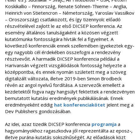
Koskikallio – Finnország, Renate Söhnen-Thieme – Anglia,
Heinrich von Stietencron – Németország, Yaroslav Vassilkov
– Oroszország) csatlakozott, és így tizennyolc előadó
részvételével zajlott le az első DICSEP konferencia. Az
esemény általános tanulságaként a közösen végzett
kutatómunka fontosságára hívták fel a figyelmet. A
következő konferenciák ennek szellemében igyekeztek egy-
egy nagyobb cél érdekében összefogni a rendezvény
résztvevőit. A harmadik DICSEP konferencia például a
Harivansán végzett vizsgálódások fontosság helyezte a
középpontba, és ennek nyomán született meg a szöveg
digitalizált változata, illetve 2019-ben Simon Brodbeck
révén az angol nyelvű fordítása. A szervezők emellett a
kezdetektől fogva nagy hangsúlyt fektettek a rendezvényen
bemutatott kutatási eredmények publikálásának. Ennek
eredményeként eddig
hat konferenciakötet
jelent meg a
Dev Publishers gondozásában.
Az idei, azaz tizedik DICSEP konferencia
programja
a
hagyományokhoz ragaszkodva jól reprezentálta az eposz-,
illetve purána-kutatás sokszínűségét. Az előadások közt