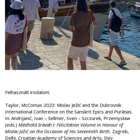
Felhasznált irodalom:
Taylor, McComas 2023: Mislav Ježić and the Dubrovnik
International Conference on the Sanskrit Epics and Purāṇas.
In: Andrijanić, Ivan – Sellmer, Sven – Szczurek, Przemysław
(eds.)
Médhótá śrávaḥ I: Felicitation Volume in Honour of
Mislav Ježić on the Occasion of His Seventieth Birth.
Zagreb,
Delhi, Croatian Academy of Sciences and Arts, Dev