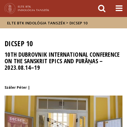
Események
ELTE a
Hírek
sajtóban
>
ELTE BTK INDOLÓGIA TANSZÉK
DICSEP 10
DICSEP 10
10TH DUBROVNIK INTERNATIONAL CONFERENCE
ON THE SANSKRIT EPICS AND PURĀṆAS –
2023.08.14–19
Száler Péter |