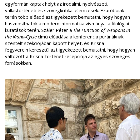
egyformán kaptak helyt az irodalmi, nyelvészeti,
vallástörténeti és szövegkritikai elemzések. Ezutóbbiak
terén több előadó azt igyekezett bemutatni, hogy hogyan
hasznosíthatók a modern informatika vívmányai a filológiai
kutatások terén. Száler Péter a
The Function of Weapons in
the Kṛṣṇa-Cycle
című előadása a konferencia puránáknak
szentelt szekciójában kapott helyet, és Krisna
fegyverein keresztül azt igyekezett bemutatni, hogy hogyan
változott a Krisna-történet recepciója az egyes szöveges
forrásokban.