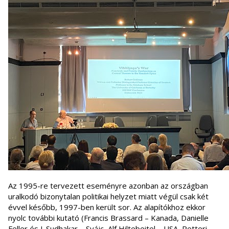
Az 1995-re tervezett eseményre azonban az országban
uralkodó bizonytalan politikai helyzet miatt végül csak két
évvel később, 1997-ben került sor. Az alapítókhoz ekkor
nyolc további kutató (Francis Brassard – Kanada, Danielle
Feller és J. Sudhakar – Svájc, Alf Hiltebeitel – USA, Petteri