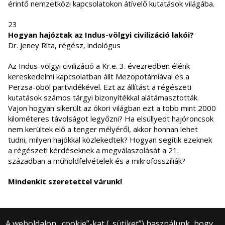
érintő nemzetközi kapcsolatokon átívelő kutatások világába.
23
Hogyan hajóztak az Indus-völgyi civilizáció lakói?
Dr. Jeney Rita, régész, indológus
Az Indus-völgyi civilizáció a Kr.e. 3. évezredben élénk
kereskedelmi kapcsolatban állt Mezopotámiával és a
Perzsa-öböl partvidékével. Ezt az állítást a régészeti
kutatások számos tárgyi bizonyítékkal alátámasztották.
Vajon hogyan sikerült az ókori világban ezt a több mint 2000
kilométeres távolságot legyőzni? Ha elsüllyedt hajóroncsok
nem kerültek elő a tenger mélyéről, akkor honnan lehet
tudni, milyen hajókkal közlekedtek? Hogyan segítik ezeknek
a régészeti kérdéseknek a megválaszolását a 21.
században a műholdfelvételek és a mikrofosszíliák?
Mindenkit szeretettel várunk!
A weboldalon „cookie”-kat („sütiket”) használunk, hogy