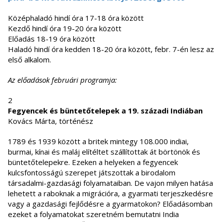
Középhaladó hindí óra 17-18 óra között
Kezdő hindí óra 19-20 óra között
Előadás 18-19 óra között
Haladó hindí óra kedden 18-20 óra között, febr. 7-én lesz az
első alkalom.
Az előadások februári programja:
2
Fegyencek és büntetőtelepek a 19. századi Indiában
Kovács Márta, történész
1789 és 1939 között a britek mintegy 108.000 indiai,
burmai, kínai és maláj elítéltet szállítottak át börtönök és
büntetőtelepekre. Ezeken a helyeken a fegyencek
kulcsfontosságú szerepet játszottak a birodalom
társadalmi-gazdasági folyamataiban. De vajon milyen hatása
lehetett a raboknak a migrációra, a gyarmati terjeszkedésre
vagy a gazdasági fejlődésre a gyarmatokon? Előadásomban
ezeket a folyamatokat szeretném bemutatni India