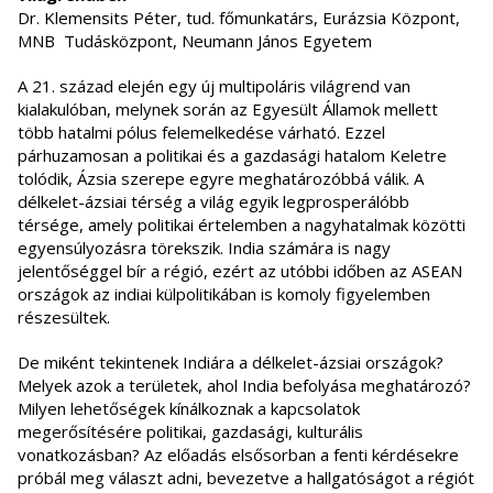
Dr. Klemensits Péter, tud. főmunkatárs, Eurázsia Központ,
MNB Tudásközpont, Neumann János Egyetem
A 21. század elején egy új multipoláris világrend van
kialakulóban, melynek során az Egyesült Államok mellett
több hatalmi pólus felemelkedése várható. Ezzel
párhuzamosan a politikai és a gazdasági hatalom Keletre
tolódik, Ázsia szerepe egyre meghatározóbbá válik. A
délkelet-ázsiai térség a világ egyik legprosperálóbb
térsége, amely politikai értelemben a nagyhatalmak közötti
egyensúlyozásra törekszik. India számára is nagy
jelentőséggel bír a régió, ezért az utóbbi időben az ASEAN
országok az indiai külpolitikában is komoly figyelemben
részesültek.
De miként tekintenek Indiára a délkelet-ázsiai országok?
Melyek azok a területek, ahol India befolyása meghatározó?
Milyen lehetőségek kínálkoznak a kapcsolatok
megerősítésére politikai, gazdasági, kulturális
vonatkozásban? Az előadás elsősorban a fenti kérdésekre
próbál meg választ adni, bevezetve a hallgatóságot a régiót