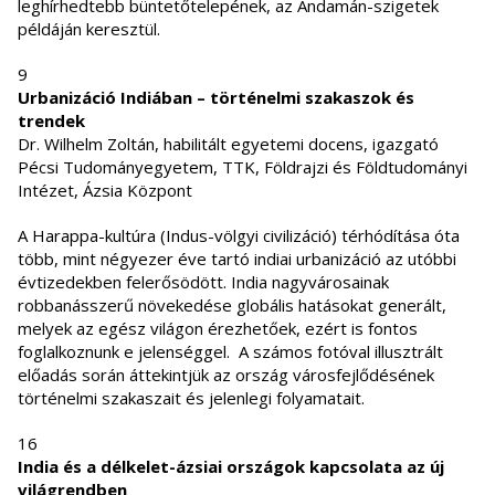
leghírhedtebb büntetőtelepének, az Andamán-szigetek
példáján keresztül.
9
Urbanizáció Indiában – történelmi szakaszok és
trendek
Dr. Wilhelm Zoltán, habilitált egyetemi docens, igazgató
Pécsi Tudományegyetem, TTK, Földrajzi és Földtudományi
Intézet, Ázsia Központ
A Harappa-kultúra (Indus-völgyi civilizáció) térhódítása óta
több, mint négyezer éve tartó indiai urbanizáció az utóbbi
évtizedekben felerősödött. India nagyvárosainak
robbanásszerű növekedése globális hatásokat generált,
melyek az egész világon érezhetőek, ezért is fontos
foglalkoznunk e jelenséggel. A számos fotóval illusztrált
előadás során áttekintjük az ország városfejlődésének
történelmi szakaszait és jelenlegi folyamatait.
16
India és a délkelet-ázsiai országok kapcsolata az új
világrendben