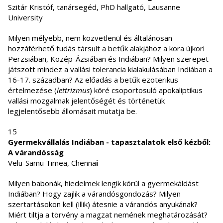
Szitár Kristóf, tanársegéd, PhD hallgató, Lausanne
University
Milyen mélyebb, nem közvetlenül és általánosan
hozzáférhető tudás társult a betűk alakjához a kora újkori
Perzsiában, Közép-Ázsiában és Indiában? Milyen szerepet
játszott mindez a vallási tolerancia kialakulásában Indiában a
16-17. században? Az előadás a betűk ezoterikus
értelmezése (
lettrizmus
) köré csoportosuló apokaliptikus
vallási mozgalmak jelentőségét és történetük
legjelentősebb állomásait mutatja be.
15
Gyermekvállalás Indiában - tapasztalatok első kézből:
A várandósság
Velu-Samu Timea, Chenna
i
Milyen babonák, hiedelmek lengik körül a gyermekáldást
Indiában? Hogy zajlik a várandósgondozás? Milyen
szertartásokon kell (illik) átesnie a várandós anyukának?
Miért tiltja a törvény a magzat nemének meghatározását?