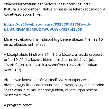
előadássorozatunk, személyes részvétellel az Indiai
Kulturális Központban, illetve online is be lehet kapcsolódni a
következő Zoom linken:
https://us06web.zoom.us/j/
83207914176?pwd=
b2hPUXFaMGI5MWZ4WUVUWkY5ZFpIZz
09
Mivel két előadónk is Indiából fog bejelentkezni, 1-én és 15-
én az előadás online lesz.
A középhaladó hindí óra 17-18 óra között, a kezdő csoport
órája 19-20 óra között hibrid formátumú, tehát várjuk a
követségen azokat, akik a személyes részvételt jobban
szeretik. :)
Akinek van kedve 29-én a Hindí Nyelv Napján verset
olvasni, vagy kis színdarabunkban játszani, vagy más módon
részt venni a mi kis ünnepségünkön, kérem, írjon nekem
postafordultával.
A program tehát: