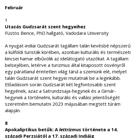
Február
1
Utazás Gudzsarát szent hegyeihez
Füstös Bence, PhD hallgató, Vadodara University
A nyugat-indiai Gudzsarát tagállam talán kevésbé népszerű
a külföldi turisták körében, azonban kulturális és természeti
kincsei hamar elbűvölik az idelátogató utazókat. A tagállam
belsejében, letérve a turizmus által kitaposott ösvényről
egy páratlanul érintetlen világ tárul a szemünk elé, melyet
talán Gudzsarát szent hegyei mutatnak be a leginkább.
Előadásom során Gudzsarát két legfontosabb szent
hegyének, azaz a Satrundzsaja-hegynek és a Girnár-
hegynek a történelmi, kulturális és vallási jelentőségét
szeretném bemutatni 2023 májusában megtett túrám
alapján.
8
Apokaliptikus betűk: A
lettrizmus
története a 14.
századi Perzsiától a 17. századi Indiáig