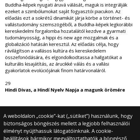
Buddha-képek nyugati áruvá válását, maguk is integrálják
ezeket a szimbólumokat saját fogyasztói piacukon. Az
előadás ezt a sokrétű dinamikát járja körbe a történet- és
vallástudomány szemszögéből, a Buddha-képek legkorábbi
kereskedelmi forgalomba hozatalától kezdve a gyarmati
tudományosság, a hippi és new age mozgalmak és a
globalizáció hatásán keresztül. Az előadás célja, hogy
rávilágítson a vallásos kultúra és kereskedelem
összefonódására, és elgondolkodtassa a hallgatókat a
kulturális kisajátítás, az árucikké válás és a vallási
gyakorlatok evolúciójának finom határvonaláról.
29
Hindi Divas, a Hindí Nyelv Napja a magunk örömére
A weboldalon „cookie”-kat („sütiket”) használunk, hogy
biztonságos böngészés mellett a legjobb felhasználói
© 2025 Eötvös Loránd Tudományegyetem
élményt nyújthassuk látogatóinknak. A cookie-
Minden jog fenntartva.
beállítások bármikor megváltoztathatók a böngésző
1053 Budapest, Egyetem tér 1–3.