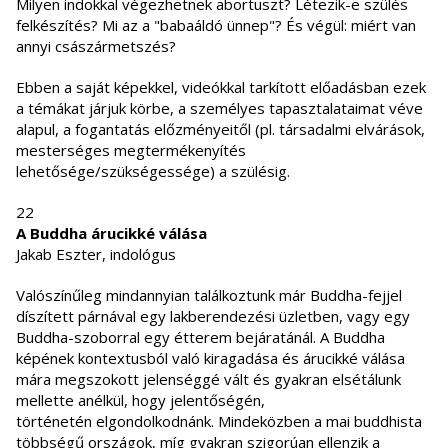
Milyen indokkal végezhetnek abortuszt? Létezik-e szülés
felkészítés? Mi az a "babaáldó ünnep"? És végül: miért van
annyi császármetszés?
Ebben a saját képekkel, videókkal tarkított előadásban ezek
a témákat járjuk körbe, a személyes tapasztalataimat véve
alapul, a fogantatás előzményeitől (pl. társadalmi elvárások,
mesterséges megtermékenyítés
lehetősége/szükségessége) a szülésig.
22
A Buddha árucikké válása
Jakab Eszter, indológus
Valószínűleg mindannyian találkoztunk már Buddha-fejjel
díszített párnával egy lakberendezési üzletben, vagy egy
Buddha-szoborral egy étterem bejáratánál. A Buddha
képének kontextusból való kiragadása és árucikké válása
mára megszokott jelenséggé vált és gyakran elsétálunk
mellette anélkül, hogy jelentőségén,
történetén elgondolkodnánk. Mindeközben a mai buddhista
többségű országok, míg gyakran szigorúan ellenzik a