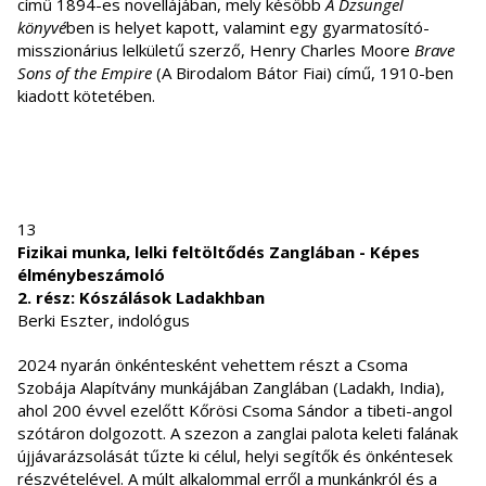
című 1894-es novellájában, mely később
A Dzsungel
könyvé
ben is helyet kapott, valamint egy gyarmatosító-
misszionárius lelkületű szerző, Henry Charles Moore
Brave
Sons of the Empire
(A Birodalom Bátor Fiai) című, 1910-ben
kiadott kötetében.
13
Fizikai munka, lelki feltöltődés Zanglában - Képes
élménybeszámoló
2. rész: Kószálások Ladakhban
Berki Eszter, indológus
2024 nyarán önkéntesként vehettem részt a Csoma
Szobája Alapítvány munkájában Zanglában (Ladakh, India),
ahol 200 évvel ezelőtt Kőrösi Csoma Sándor a tibeti-angol
szótáron dolgozott. A szezon a zanglai palota keleti falának
újjávarázsolását tűzte ki célul, helyi segítők és önkéntesek
részvételével. A múlt alkalommal erről a munkánkról és a