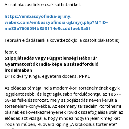
A csatlakozási linkre csak kattintani kell:
https://embassyofindia-ajl.my.
webex.com/embassyofindia-ajl.
my/j.php?MTID=
me88e760609fb353114e9ccddfaeb3
a5f
Februári előadásaink a következők(ld. a csatolt plakátot is):
febr. 6.
Szipojlázadás vagy Függetlenségi Háború?
Gyarmatosítók India-képe a századforduló
irodalmában
Dr Földváry Kinga, egyetemi docens, PPKE
Az előadás témája India modern-kori történelmének egyik
legjelentősebb, és legtragikusabb fordulópontja, az 1857‒
58-as felkeléssorozat, mely szipojlázadás néven került a
történelem-könyvekbe. Az esemény társadalmi-történelmi
okainak és következményeinek rövid összefoglalása után az
előadás azt vizsgálja, hogy mindez hogyan jelenik meg két
irodalmi műben, Rudyard Kipling „A krokodilus története”