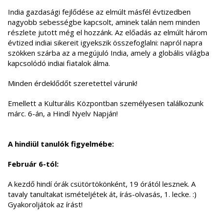
India gazdasági fejlődése az elmúlt másfél évtizedben
nagyobb sebességbe kapcsolt, aminek talán nem minden
részlete jutott még el hozzánk. Az előadás az elmúlt három
évtized indiai sikereit igyekszik összefoglalni: napról napra
szökken szárba az a megújuló India, amely a globális világba
kapcsolódó indiai fiatalok álma.
Minden érdeklődőt szeretettel várunk!
Emellett a Kulturális Központban személyesen találkozunk
márc. 6-án, a Hindí Nyelv Napján!
A hindiül tanulók figyelmébe:
Február 6-tól:
A kezdő hindí órák csütörtökönként, 19 órától lesznek. A
tavaly tanultakat ismételjétek át, írás-olvasás, 1. lecke. :)
Gyakoroljátok az írást!