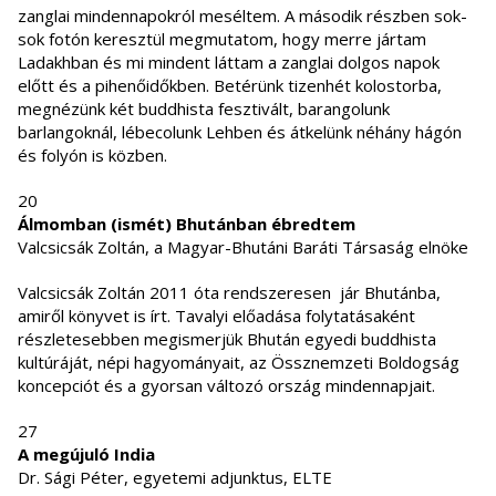
zanglai mindennapokról meséltem. A második részben sok-
sok fotón keresztül megmutatom, hogy merre jártam
Ladakhban és mi mindent láttam a zanglai dolgos napok
előtt és a pihenőidőkben. Betérünk tizenhét kolostorba,
megnézünk két buddhista fesztivált, barangolunk
barlangoknál, lébecolunk Lehben és átkelünk néhány hágón
és folyón is közben.
20
Álmomban (ismét) Bhutánban ébredtem
Valcsicsák Zoltán, a Magyar-Bhutáni Baráti Társaság elnöke
Valcsicsák Zoltán 2011 óta rendszeresen jár Bhutánba,
amiről könyvet is írt. Tavalyi előadása folytatásaként
részletesebben megismerjük Bhután egyedi buddhista
kultúráját, népi hagyományait, az Össznemzeti Boldogság
koncepciót és a gyorsan változó ország mindennapjait.
27
A megújuló India
Dr. Sági Péter, egyetemi adjunktus, ELTE