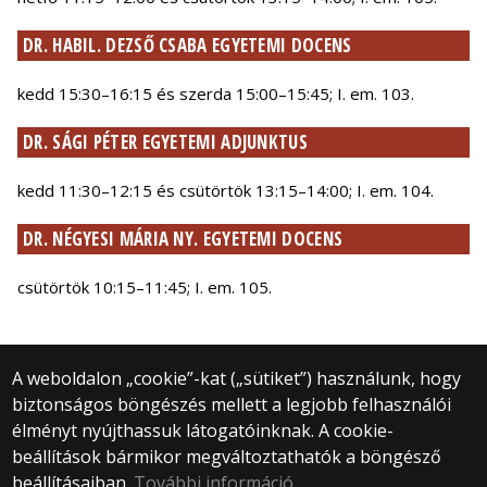
DR. HABIL. DEZSŐ CSABA EGYETEMI DOCENS
kedd 15:30–16:15 és szerda 15:00–15:45; I. em. 103.
DR. SÁGI PÉTER EGYETEMI ADJUNKTUS
kedd 11:30–12:15 és csütörtök 13:15–14:00; I. em. 104.
DR. NÉGYESI MÁRIA NY. EGYETEMI DOCENS
csütörtök 10:15–11:45; I. em. 105.
A weboldalon „cookie”-kat („sütiket”) használunk, hogy
biztonságos böngészés mellett a legjobb felhasználói
© 2025 Eötvös Loránd Tudományegyetem
élményt nyújthassuk látogatóinknak. A cookie-
Minden jog fenntartva.
beállítások bármikor megváltoztathatók a böngésző
1053 Budapest, Egyetem tér 1–3.
Központi telefonszám: +36 1 411 6500
beállításaiban.
További információ