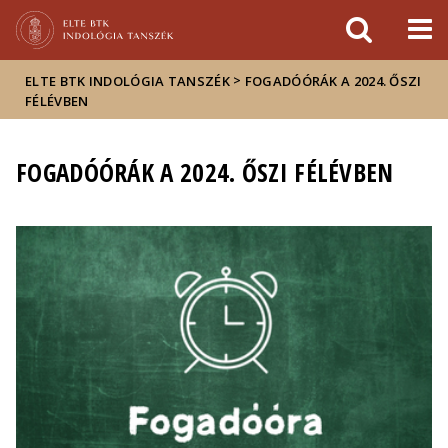
Események
ELTE a
Hírek
sajtóban
>
ELTE BTK INDOLÓGIA TANSZÉK
FOGADÓÓRÁK A 2024. ŐSZI
FÉLÉVBEN
FOGADÓÓRÁK A 2024. ŐSZI FÉLÉVBEN