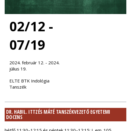
02/12 -
07/19
2024. február 12. - 2024.
július 19.
ELTE BTK Indológia
Tanszék
DR. HABIL. ITTZÉS MÁTÉ TANSZÉKVEZETŐ EGYETEMI
DOCENS
hétfő 11:30–12:15 és péntek 11:30–12:15; I. em. 105.