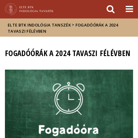
Események
ELTE a
Hírek
sajtóban
>
ELTE BTK INDOLÓGIA TANSZÉK
FOGADÓÓRÁK A 2024
TAVASZI FÉLÉVBEN
FOGADÓÓRÁK A 2024 TAVASZI FÉLÉVBEN