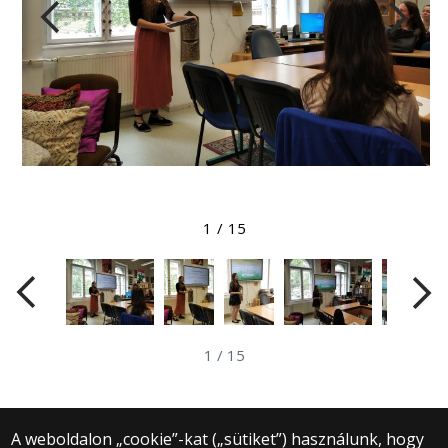
Megtekintés nagyobb méretben
1
/
15
1
/
15
A weboldalon „cookie”-kat („sütiket”) használunk, hogy