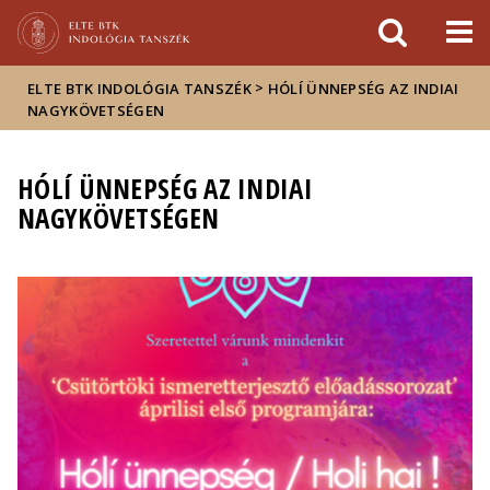
Események
ELTE a
Hírek
sajtóban
>
ELTE BTK INDOLÓGIA TANSZÉK
HÓLÍ ÜNNEPSÉG AZ INDIAI
NAGYKÖVETSÉGEN
HÓLÍ ÜNNEPSÉG AZ INDIAI
NAGYKÖVETSÉGEN