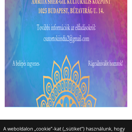
A weboldalon „cookie”-kat („sütiket”) használunk, hogy