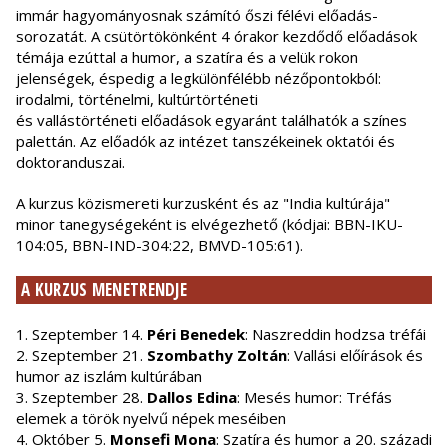
immár hagyományosnak számító őszi félévi előadás-
sorozatát. A csütörtökönként 4 órakor kezdődő előadások
témája ezúttal a humor, a szatíra és a velük rokon
jelenségek, éspedig a legkülönfélébb nézőpontokból:
irodalmi, történelmi, kultúrtörténeti
és vallástörténeti előadások egyaránt találhatók a színes
palettán. Az előadók az intézet tanszékeinek oktatói és
doktoranduszai.
A kurzus közismereti kurzusként és az "India kultúrája"
minor tanegységeként is elvégezhető (kódjai: BBN-IKU-
104:05, BBN-IND-304:22, BMVD-105:61).
A KURZUS MENETRENDJE
1. Szeptember 14.
Péri Benedek
: Naszreddin hodzsa tréfái
2. Szeptember 21.
Szombathy Zoltán
: Vallási előírások és
humor az iszlám kultúrában
3. Szeptember 28.
Dallos Edina
: Mesés humor: Tréfás
elemek a török nyelvű népek meséiben
4. Október 5.
Monsefi Mona
: Szatíra és humor a 20. századi