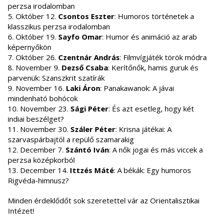
perzsa irodalomban
5. Október 12.
Csontos Eszter
: Humoros történetek a
klasszikus perzsa irodalomban
6. Október 19.
Sayfo Omar
: Humor és animáció az arab
képernyőkön
7. Október 26.
Czentnár András
: Filmvígjáték török módra
8. November 9.
Dezső Csaba
: Kerítőnők, hamis guruk és
parvenük: Szanszkrit szatírák
9. November 16.
Laki Áron
: Panakawanok: A jávai
mindenható bohócok
10. November 23.
Sági Péter
: És azt esetleg, hogy két
indiai beszélget?
11. November 30.
Száler Péter
: Krisna játékai: A
szarvaspárbajtól a repülő szamarakig
12. December 7.
Szántó Iván
: A nők jogai és más viccek a
perzsa középkorból
13. December 14.
Ittzés Máté
: A békák: Egy humoros
Rigvéda-himnusz?
Minden érdeklődőt sok szeretettel vár az Orientalisztikai
Intézet!