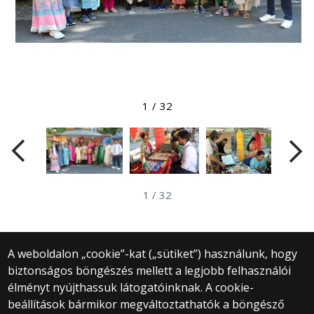
Megtekintés nagyobb méretben
1
/
32
1
/
32
A weboldalon „cookie”-kat („sütiket”) használunk, hogy
biztonságos böngészés mellett a legjobb felhasználói
© 2025 Eötvös Loránd Tudományegyetem
élményt nyújthassuk látogatóinknak. A cookie-
Minden jog fenntartva.
beállítások bármikor megváltoztathatók a böngésző
1053 Budapest, Egyetem tér 1–3.