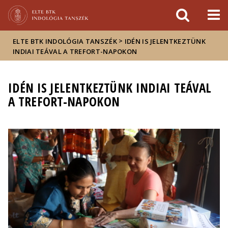
Események
ELTE a
Hírek
sajtóban
>
ELTE BTK INDOLÓGIA TANSZÉK
IDÉN IS JELENTKEZTÜNK
INDIAI TEÁVAL A TREFORT-NAPOKON
IDÉN IS JELENTKEZTÜNK INDIAI TEÁVAL
A TREFORT-NAPOKON