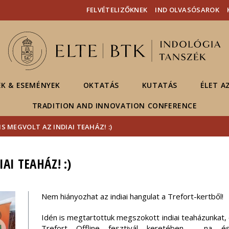
Események
ELTE a
Hírek
FELVÉTELIZŐKNEK
IND OLVASÓSAROK
sajtóban
EK & ESEMÉNYEK
OKTATÁS
KUTATÁS
ÉLET A
TRADITION AND INNOVATION CONFERENCE
IS MEGVOLT AZ INDIAI TEAHÁZ! :)
AI TEAHÁZ! :)
Nem hiányozhat az indiai hangulat a Trefort-kertből!
Idén is megtartottuk megszokott indiai teaházunkat, e
Trefort Offline fesztivál keretében - na és