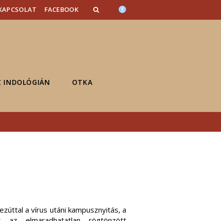
KAPCSOLAT
FACEBOOK
Z INDOLÓGIÁN
OTKA
zúttal a vírus utáni kampusznyitás, a
 az elmaradhatatlan rögtönzött