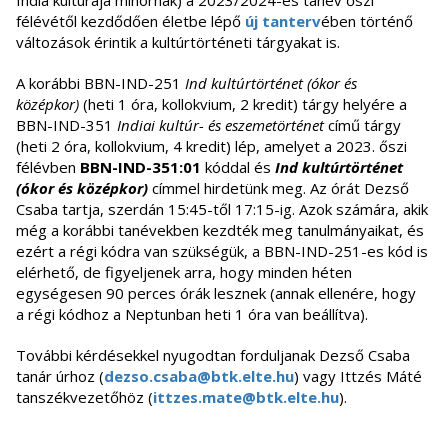
India kultúrája minornak) a 2023/2024-es tanév őszi
félévétől kezdődően életbe lépő
új tanterv
ében történő
változások érintik a kultúrtörténeti tárgyakat is.
A korábbi BBN-IND-251
Ind kultúrtörténet (ókor és
középkor)
(heti 1 óra, kollokvium, 2 kredit) tárgy helyére a
BBN-IND-351
Indiai kultúr- és eszemetörténet
című tárgy
(heti 2 óra, kollokvium, 4 kredit) lép, amelyet a 2023. őszi
félévben
BBN-IND-351:01
kóddal és
Ind kultúrtörténet
(ókor és középkor)
címmel hirdetünk meg. Az órát Dezső
Csaba tartja, szerdán 15:45-től 17:15-ig. Azok számára, akik
még a korábbi tanévekben kezdték meg tanulmányaikat, és
ezért a régi kódra van szükségük, a BBN-IND-251-es kód is
elérhető, de figyeljenek arra, hogy minden héten
egységesen 90 perces órák lesznek (annak ellenére, hogy
a régi kódhoz a Neptunban heti 1 óra van beállítva).
További kérdésekkel nyugodtan forduljanak Dezső Csaba
tanár úrhoz (
dezso.csaba@btk.elte.hu
) vagy Ittzés Máté
tanszékvezetőhöz (
ittzes.mate@btk.elte.hu
).