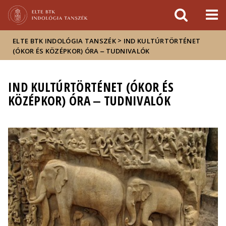
Események
ELTE a
Hírek
sajtóban
>
ELTE BTK INDOLÓGIA TANSZÉK
IND KULTÚRTÖRTÉNET
(ÓKOR ÉS KÖZÉPKOR) ÓRA ‒ TUDNIVALÓK
IND KULTÚRTÖRTÉNET (ÓKOR ÉS
KÖZÉPKOR) ÓRA ‒ TUDNIVALÓK