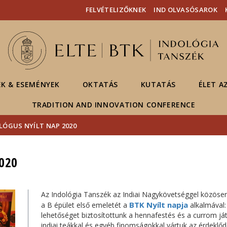
Események
ELTE a
Hírek
FELVÉTELIZŐKNEK
IND OLVASÓSAROK
sajtóban
EK & ESEMÉNYEK
OKTATÁS
KUTATÁS
ÉLET A
TRADITION AND INNOVATION CONFERENCE
LÓGUS NYÍLT NAP 2020
020
Az Indológia Tanszék az Indiai Nagykövetséggel közöse
BTK Nyílt napja
a B épület első emeletét a
alkalmával:
lehetőséget biztosítottunk a hennafestés és a currom j
indiai teákkal és egyéb finomságokkal vártuk az érdeklőd