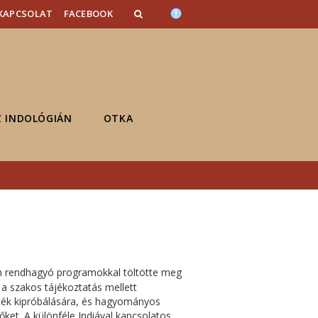
KAPCSOLAT
FACEBOOK
Z INDOLÓGIÁN
OTKA
n rendhagyó programokkal töltötte meg
 a szakos tájékoztatás mellett
áték kipróbálására, és hagyományos
őket. A különféle Indiával kapcsolatos