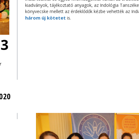
kiadványok, tájékoztató anyagok, az Indológia Tanszéke
könyvecske mellett az érdeklődők kézbe vehették az Indi
három új kötetet
is.
23
r
020