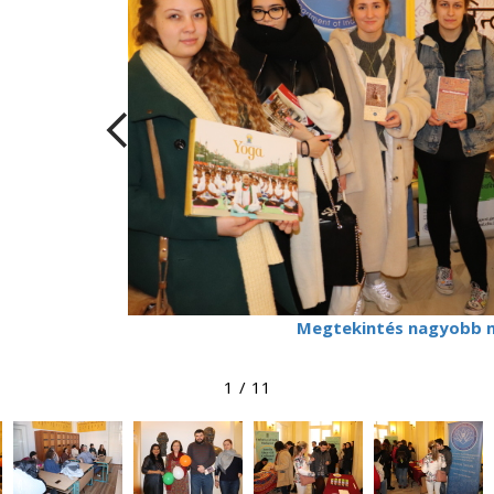
Megtekintés nagyobb 
1
/
11