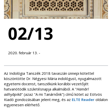
02/13
2020. február 13. -
Az Indológia Tanszék 2018 tavaszán ünnepi kötettel
köszöntötte Dr. Négyesi Mária indológust, nyugalmazott
egyetemi docenst, tanszékünk korábbi vezetőjét
hatvanötödik születésnapja alkalmából. A "
Hamārī
adhyāpikā
" (azaz "A mi Tanárnőnk") című kötet az Eötvös
Kiadó gondozásában jelent meg, és az
ELTE Reader
oldalon
ingyenesen elérhető.