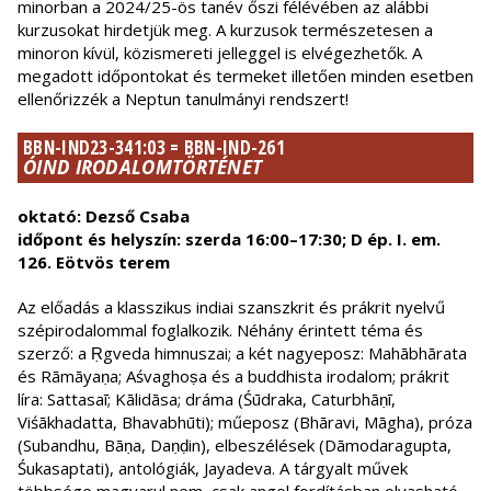
minorban a 2024/25-ös tanév őszi félévében az alábbi
kurzusokat hirdetjük meg. A kurzusok természetesen a
minoron kívül, közismereti jelleggel is elvégezhetők. A
megadott időpontokat és termeket illetően minden esetben
ellenőrizzék a Neptun tanulmányi rendszert!
BBN-IND23-341:03 = BBN-IND-261
ÓIND IRODALOMTÖRTÉNET
oktató: Dezső Csaba
időpont és helyszín: szerda 16:00–17:30; D ép. I. em.
126. Eötvös terem
Az előadás a klasszikus indiai szanszkrit és prákrit nyelvű
szépirodalommal foglalkozik. Néhány érintett téma és
szerző: a Ṛgveda himnuszai; a két nagyeposz: Mahābhārata
és Rāmāyaṇa; Aśvaghoṣa és a buddhista irodalom; prákrit
líra: Sattasaī; Kālidāsa; dráma (Śūdraka, Caturbhāṇī,
Viśākhadatta, Bhavabhūti); műeposz (Bhāravi, Māgha), próza
(Subandhu, Bāṇa, Daṇḍin), elbeszélések (Dāmodaragupta,
Śukasaptati), antológiák, Jayadeva. A tárgyalt művek