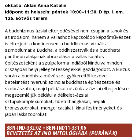
oktató: Aklan Anna Katalin
időpont és helyszín: péntek 10:00–11:30; D ép. I. em.
126. Eötvös terem
A buddhizmus ázsiai elterjedésével nem csupán a tanok és
az irodalom, hanem a valláshoz kapcsolódó képzőművészet
is elterjedt a kontinensen: a buddhizmus vizuális
szimbólumai; a Buddha, a bódhiszattvák és a buddhista
pantheon alakjainak ábrázolása; a vallás sajátos
építészeteként a sztúpaforma Indiából kiindulva minden
országban helyi jellegzetességekkel gazdagodott. A kurzus
során a buddhista művészet gyökereitől kezdve
betekintést nyerünk az indiai buddhista építészetbe és
szobrászatba, majd példákat nézünk az ázsiai elterjedésre:
megszemléljük például a délkelet-ázsiai
sztúpakomplexumokat, tibeti thangkákat, nepáli
bronzszobrokat, mongol cacákat, kínai festményeket és
japán lakkszobrokat.
BBN-IND-332:02 = BBN-IND11-331:06
BEVEZETÉS AZ IND MITOLÓGIÁBA (PURÁNÁK)