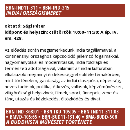
BBN-IND11-311 = BBN-IND-315
INDIAI ORSZÁGISMERET
oktató: Sági Péter
időpont és helyszín: csütörtök 10:00–11:30; A ép. IV.
em. 428.
Az előadás során megismerkedünk India tagállamaival, a
kontinensnyi országhoz kapcsolódó jellemző fogalmakkal,
hagyományokkal és modernitással, India földrajzi és
természeti adottságaival, valamint az indiai kultúrában
elkalauzoló megannyi érdekességgel sokféle témakörben,
mint történelem, gazdaság, az indiai diaszpóra, népesség,
neves tudósok, politika, étkezés, vallások, képzőművészet,
világörökségi helyszínek, filmek, sport, ünnepek, zene és
tánc, utazás és közlekedés, öltözködés és divat.
BBN-IND-368:01 = BBN-IKU-105:05 = BBN-IND11-311:03
= BMVD-105:65 = BBN-BUD11-131.40 = BMA-BUDD-508
A BUDDHISTA MŰVÉSZET TÖRTÉNETE