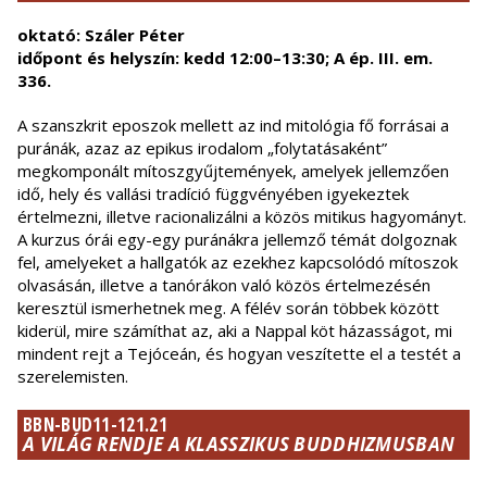
oktató: Száler Péter
időpont és helyszín: kedd 12:00–13:30; A ép. III. em.
336.
A szanszkrit eposzok mellett az ind mitológia fő forrásai a
puránák, azaz az epikus irodalom „folytatásaként”
megkomponált mítoszgyűjtemények, amelyek jellemzően
idő, hely és vallási tradíció függvényében igyekeztek
értelmezni, illetve racionalizálni a közös mitikus hagyományt.
A kurzus órái egy-egy puránákra jellemző témát dolgoznak
fel, amelyeket a hallgatók az ezekhez kapcsolódó mítoszok
olvasásán, illetve a tanórákon való közös értelmezésén
keresztül ismerhetnek meg. A félév során többek között
kiderül, mire számíthat az, aki a Nappal köt házasságot, mi
mindent rejt a Tejóceán, és hogyan veszítette el a testét a
szerelemisten.
BBN-BUD11-121.21
A VILÁG RENDJE A KLASSZIKUS BUDDHIZMUSBAN