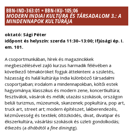
BBN-IND-363:01 = BBN-IKU-105:06
MODERN INDIAI KULTÚRA ÉS TÁRSADALOM 3.: A
MINDENNAPOK KULTÚRÁJA
oktató: Sági Péter
időpont és helyszín: szerda 11:30–13:00; Ifjúsági ép. I.
em. 101.
A csoportmunkában, hírek és magazincikkek
megbeszélésével zajló kurzus harmadik félévében a
következő témaköröket fogjuk áttekinteni: a születés,
házasság és halál kultúrája India különböző társadalmi
csoportjaiban; irodalom a mindennapokban, költői estek
hagyománya; klasszikus és modern zene, koncertkultúra;
fesztiválok, vásárok és
mélá
k; utazási szokások, országon
belüli turizmus, múzeumok, skanzenek; popkultúra, pop art,
truck art, street art; modern építészet, lakberendezés,
kézművesség és textilek; öltözködés, divat, divatipar és
ékszerkultúra, vásárlási szokások és üzleti gondolkodás;
étkezés (a
dhábá
tól a
fine dining
ig).