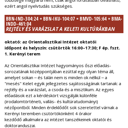
többsége magyarul nem, csak angol fordításban olvasható,
ezért angol nyelvtudás szükséges.
BBN-IND-304:24 = BBN-IKU-104:07 = BMVD-105:64 = BMA-
INDD-461:04
REJTÉLY ÉS VARÁZSLAT A KELETI KULTÚRÁKBAN
oktató: az Orientalisztikai Intézet oktatói
időpont és helyszín: csütörtök 16:00–17:30; F ép. fszt.
1. Kerényi terem
Az Orientalisztikai Intézet hagyományos őszi előadás-
sorozatának középpontjában ezúttal egy olyan téma áll,
amelyet sokan ‒ és talán nem is minden ok nélkül ‒ a
"mesés" Kelet egyik jellegzetes sajátosságának tartanak: a
rejtély és a varázslat, a csoda és a misztikum. Az egyes
előadások ezt a kérdéskört vizsgálják különféle
(irodalomtörténeti, vallás- és kultúratudományi)
nézőpontból. Minden érdeklődőt sok szeretettel várnak a
Kerényi teremben csütörtökönként 4 órakor
kezdődő alkalmakra az intézet tanszékeinek oktatói és
doktoranduszai.